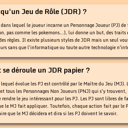
 qu'un Jeu de Rôle (JDR) ?
 dans lequel le joueur incarne un Personnage Joueur (PJ) de 
on, pas comme les pokemons...), lui donne un but, des traits de
des règles. Il existe plusieurs styles de JDR mais un seul vous
eurs sans que l'informatique ou toute autre technologie n'int
se déroule un JDR papier ?
equel évolue les PJ est contrôlé par le Maître du Jeu (MJ). Le
 et tous les Personnages Non Joueurs (PNJ) qui s'y trouvent, 
e rendre le jeu intéressant pour les PJ. Les PJ sont libres de 
ue le MJ fait appliquer. Toutefois, chaque action fait par le P
e que le MJ décidera et dira si les PJ doivent le savoir.