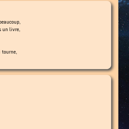
 beaucoup,
 un livre,
i tourne,