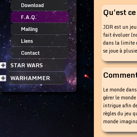
Download
Qu'est ce
F.A.Q.
JDR est un jeu
Mailing
fait évoluer (n
Liens
dans la limite 
se joue à plusi
Contact
STAR WARS
Comment 
WARHAMMER
Le monde dans l
gérer le monde
intrigue afin d
règles du jeu q
monde imaginair