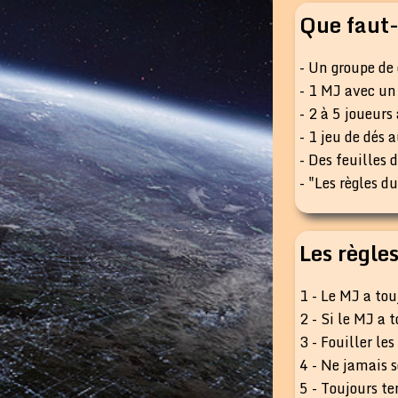
Que faut-
- Un groupe de 
- 1 MJ avec un 
- 2 à 5 joueur
- 1 jeu de dés
- Des feuilles 
- "Les règles d
Les règles
1 - Le MJ a tou
2 - Si le MJ a t
3 - Fouiller le
4 - Ne jamais s
5 - Toujours te