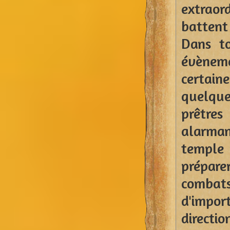
extraor
battent
Dans to
évènem
certai
quelque
prêtres
alarman
temple 
prépare
combat
d'impo
directi