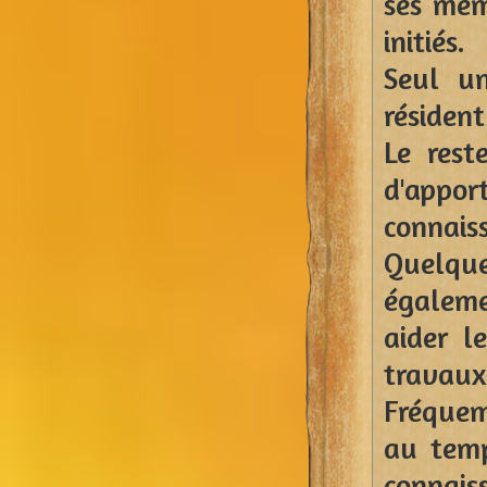
ses mem
initiés.
Seul un
résident
Le rest
d'app
connai
Quelqu
égaleme
aider l
travaux 
Fréquem
au temp
connais