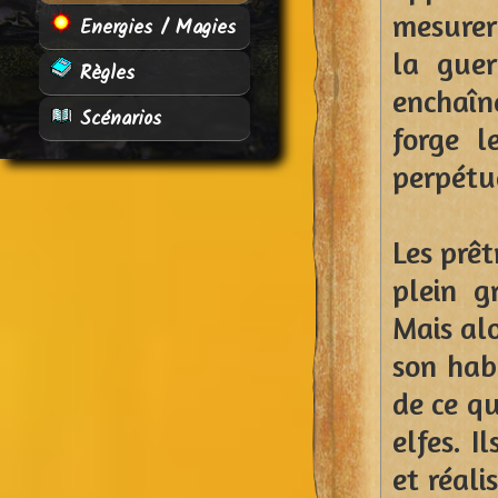
mesurer
Energies / Magies
la guer
Règles
enchaîn
Scénarios
forge l
perpétue
Les prêt
plein g
Mais alo
son hab
de ce qu
elfes. 
et réal