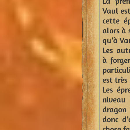
La prem
Vaul est
cette é
alors à 
qu’à Vau
Les aut
à forge
particu
est très
Les épr
niveau
dragon 
donc d’
chose fa