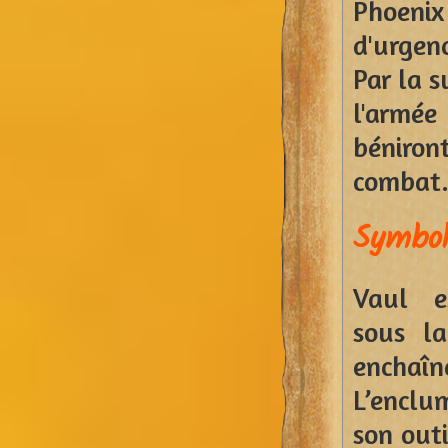
Phoenix
d'urgen
Par la s
l'armée
béniron
combat
Symbo
Vaul e
sous l
enchaîn
L’enclu
son outi