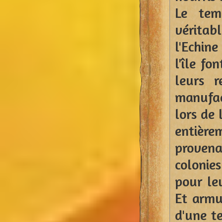
Le tem
véritab
l'Echin
l'île f
leurs r
manufac
lors de 
entièr
proven
colonie
pour le
Et armur
d'une te