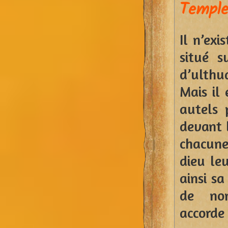
Templ
Il n’exi
situé s
d’ulthu
Mais il 
autels 
devant l
chacun
dieu leu
ainsi s
de nom
accorde