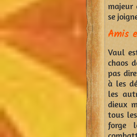
majeur 
se joign
Amis 
Vaul es
chaos d
pas dir
à les dé
les aut
dieux m
tous les
forge 
combatt