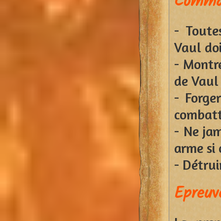
Comma
- Toute
Vaul doi
- Montr
de Vaul
- Forge
combatt
- Ne jam
arme si 
- Détrui
Epreuv