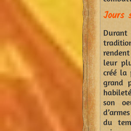
Jours 
Durant 
traditio
rendent
leur pl
créé la
grand p
habileté
son oe
d’armes
du tem