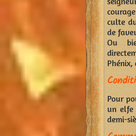
seigne
courage
culte d
de faveu
Ou bie
directe
Phénix, 
Condit
Pour pou
un elfe
demi-siè