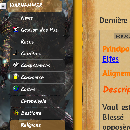
WARHAMMER
News
Dernière 
Gestion des PJs
Pouvoi
Races
Princip
Carrières
Elfes
Compétences
Alignem
Commerce
Descri
Cartes
Chronologie
Vaul est
Bestiaire
Blessé
Religions
opposèr