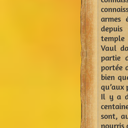
connais
armes é
depuis 
temple
Vaul da
partie 
portée d
bien qu
qu’aux p
Il y a 
centaine
sont, a
nourris 