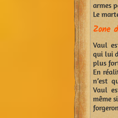
armes p
Le mart
Zone d
Vaul es
qui lui 
plus for
En réali
n’est q
Vaul es
même si 
forgeron