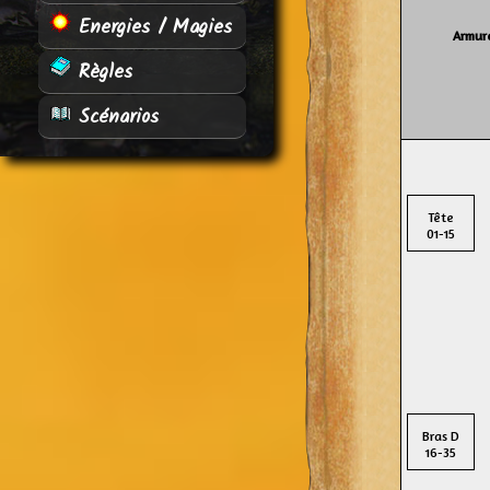
Energies / Magies
Armure
Règles
Scénarios
Tête
01-15
Bras D
16-35