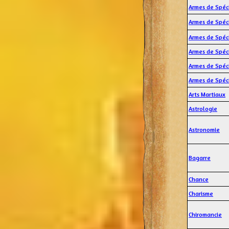
Armes de Spéci
Armes de Spéci
Armes de Spéci
Armes de Spéci
Armes de Spéci
Armes de Spéci
Arts Martiaux
Astrologie
Astronomie
Bagarre
Chance
Charisme
Chiromancie