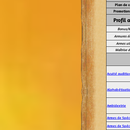
Plan de c
Promotions
Profil 
Bonus/M
Armures é
Armes uti
Maîtrise 
Acuité auditiv
Alphabétisati
Ambidextrie
Armes de Spéci
Armes de Spéci