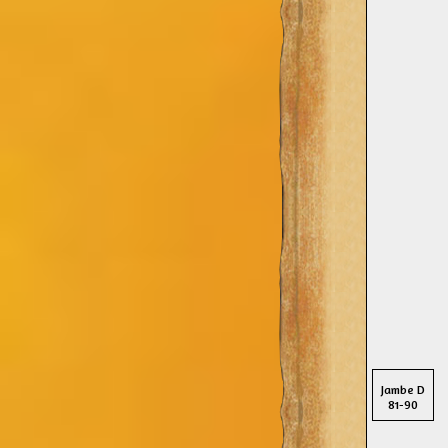
Jambe D
81-90