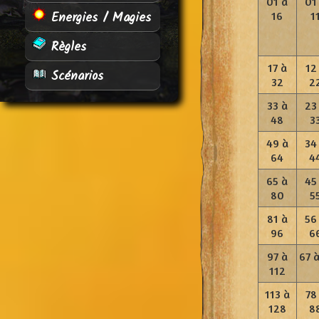
01 à
01
Energies / Magies
16
1
Règles
17 à
12
Scénarios
32
2
33 à
23
48
3
49 à
34
64
4
65 à
45
80
5
81 à
56
96
6
97 à
67 à
112
113 à
78
128
8