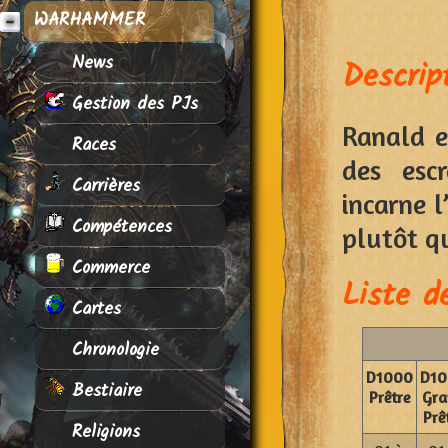
WARHAMMER
News
Descrip
Gestion des PJs
Ranald e
Races
des escr
Carrières
incarne l
Compétences
plutôt qu
Commerce
Liste d
Cartes
Chronologie
D1000
D10
Bestiaire
Prêtre
Gra
Prê
Religions