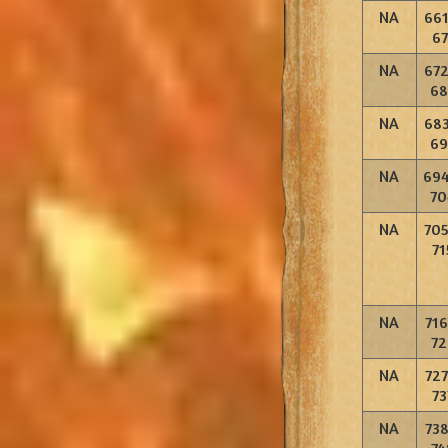
NA
661
67
NA
672
68
NA
683
69
NA
694
70
NA
705
71
NA
716
72
NA
727
73
NA
738