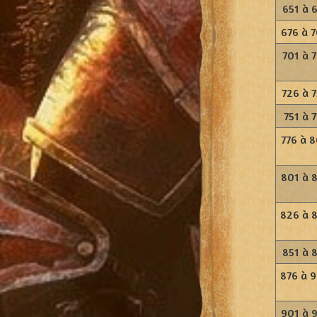
651 à 
676 à 
701 à 
726 à 
751 à 7
776 à 
801 à 
826 à 
851 à 
876 à 
901 à 