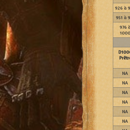
926 à 
951 à 
976 
100
D100
Prêtr
NA
NA
NA
NA
NA
NA