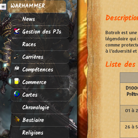
WARHAMMER
Descriptio
News
Gestion des PJs
Batrok est une 
légendaire qui
Races
comme protecteu
à l’adversité e
Carrières
Liste des 
Compétences
Commerce
D100
Cartes
Prêtr
Chronologie
01 à 
Bestiaire
26 à 
Religions