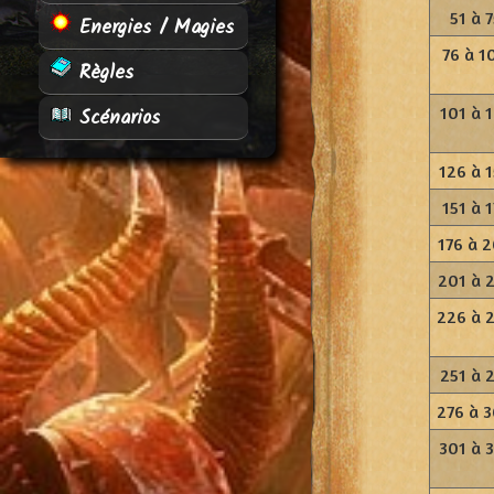
51 à 7
Energies / Magies
76 à 1
Règles
101 à 
Scénarios
126 à 
151 à 1
176 à 
201 à 
226 à 
251 à 
276 à 
301 à 