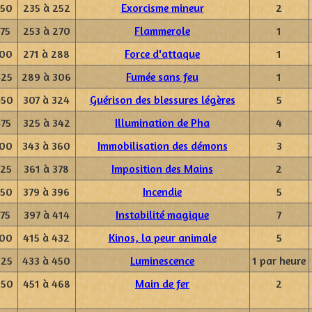
350
235 à 252
Exorcisme mineur
2
375
253 à 270
Flammerole
1
400
271 à 288
Force d'attaque
1
425
289 à 306
Fumée sans feu
1
450
307 à 324
Guérison des blessures légères
5
475
325 à 342
Illumination de Pha
4
500
343 à 360
Immobilisation des démons
3
525
361 à 378
Imposition des Mains
2
550
379 à 396
Incendie
5
575
397 à 414
Instabilité magique
7
600
415 à 432
Kinos, la peur animale
5
625
433 à 450
Luminescence
1 par heure
650
451 à 468
Main de fer
2