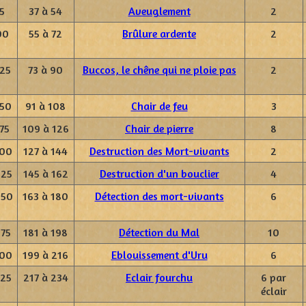
5
37 à 54
Aveuglement
2
00
55 à 72
Brûlure ardente
2
125
73 à 90
Buccos, le chêne qui ne ploie pas
2
150
91 à 108
Chair de feu
3
75
109 à 126
Chair de pierre
8
200
127 à 144
Destruction des Mort-vivants
2
225
145 à 162
Destruction d'un bouclier
4
250
163 à 180
Détection des mort-vivants
6
275
181 à 198
Détection du Mal
10
300
199 à 216
Eblouissement d'Uru
6
325
217 à 234
Eclair fourchu
6 par
éclair