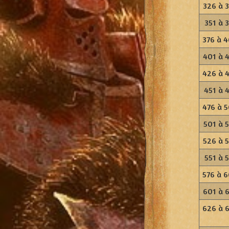
326 à 
351 à 
376 à 
401 à 
426 à 
451 à 
476 à 
501 à 
526 à 
551 à 
576 à 
601 à 
626 à 