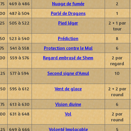
675
469 à 486
Nuage de fumée
2
700
487 à 504
Parlé de Dragons
1
725
505 à 522
Pied léger
2 + 1 par
tour
750
523 à 540
Prédiction
8
75
541 à 558
Protection contre le Mal
6
800
559 à 576
Regard embrasé de Shem
2 par
regard
825
577 à 594
Second signe d'Amul
10
850
595 à 612
Vent de glace
2 + 2 par
round
875
613 à 630
Vision divine
6
900
631 à 648
Vol
2 par
round
925
649 à 666
Volonté Implacable
5