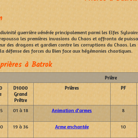
n
divinité guerrière vénérée principalement parmi les Elfes Sylvain
 repoussa les premières invasions du Chaos et affronta de puissa
r des dragons et gardien contre les corruptions du Chaos. Les p
t la défense des forces du Bien face aux hégémonies chaotiques.
prières à Batrok
Prière
0
D1000
Prières
PF
e
Grand
Prêtre
25
01 à 18
Animation d'armes
8
50
19 à 36
Arme enchantée
10