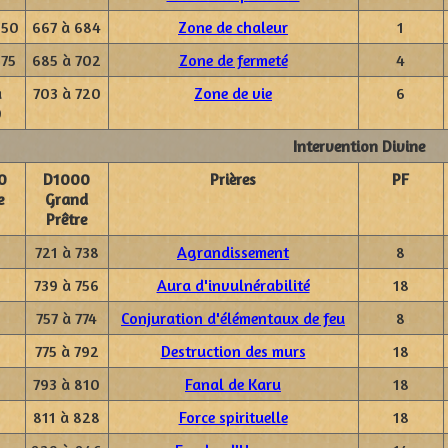
950
667 à 684
Zone de chaleur
1
975
685 à 702
Zone de fermeté
4
à
703 à 720
Zone de vie
6
0
Intervention Divine
0
D1000
Prières
PF
e
Grand
Prêtre
721 à 738
Agrandissement
8
739 à 756
Aura d'invulnérabilité
18
757 à 774
Conjuration d'élémentaux de feu
8
775 à 792
Destruction des murs
18
793 à 810
Fanal de Karu
18
811 à 828
Force spirituelle
18