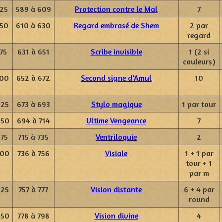
725
589 à 609
Protection contre le Mal
7
750
610 à 630
Regard embrasé de Shem
2 par
regard
75
631 à 651
Scribe invisible
1 (2 si
couleurs)
800
652 à 672
Second signe d'Amul
10
825
673 à 693
Stylo magique
1 par tour
850
694 à 714
Ultime Vengeance
7
875
715 à 735
Ventriloquie
2
900
736 à 756
Visiale
1 + 1 par
tour + 1
par m
925
757 à 777
Vision distante
6 + 4 par
round
950
778 à 798
Vision divine
4