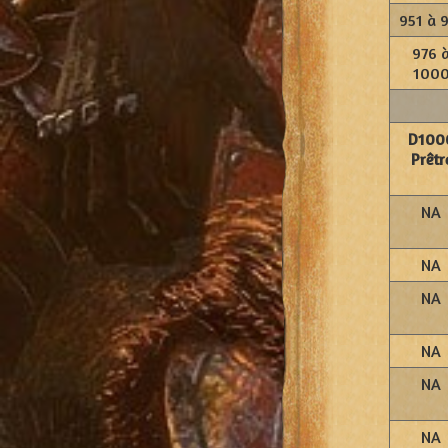
951 à 
976 
100
D100
Prêtr
NA
NA
NA
NA
NA
NA