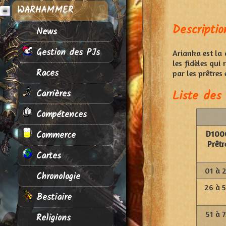
WARHAMMER
Descriptio
News
Gestion des PJs
Arianka est la 
les fidèles qui
Races
par les prêtres 
Liste des 
Carrières
Compétences
Commerce
D100
Prêtr
Cartes
01 à 
Chronologie
26 à 
Bestiaire
51 à 7
Religions