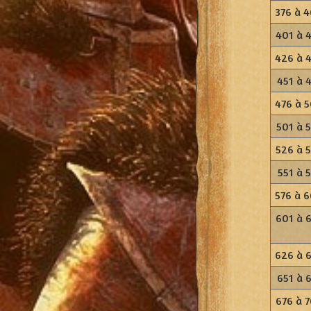
376 à 
401 à 
426 à 
451 à 
476 à 
501 à 
526 à 
551 à 
576 à 
601 à 
626 à 
651 à 
676 à 