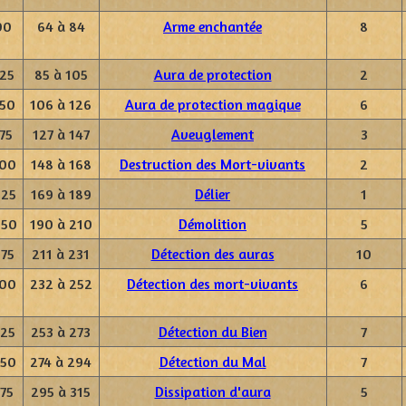
00
64 à 84
Arme enchantée
8
125
85 à 105
Aura de protection
2
150
106 à 126
Aura de protection magique
6
75
127 à 147
Aveuglement
3
200
148 à 168
Destruction des Mort-vivants
2
225
169 à 189
Délier
1
250
190 à 210
Démolition
5
275
211 à 231
Détection des auras
10
300
232 à 252
Détection des mort-vivants
6
325
253 à 273
Détection du Bien
7
350
274 à 294
Détection du Mal
7
375
295 à 315
Dissipation d'aura
5