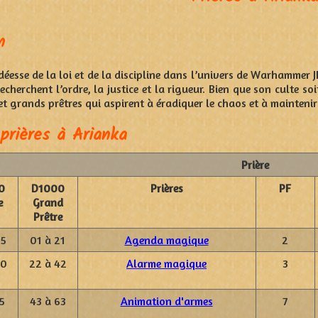
n
déesse de la loi et de la discipline dans l’univers de Warhammer J
 recherchent l’ordre, la justice et la rigueur. Bien que son culte 
et grands prêtres qui aspirent à éradiquer le chaos et à maintenir l
prières à Arianka
Prière
0
D1000
Prières
PF
e
Grand
Prêtre
25
01 à 21
Agenda magique
2
50
22 à 42
Alarme magique
3
5
43 à 63
Animation d'armes
7