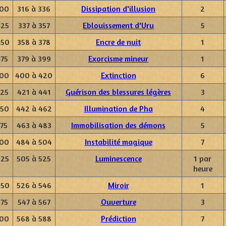
400
316 à 336
Dissipation d'illusion
2
425
337 à 357
Eblouissement d'Uru
5
450
358 à 378
Encre de nuit
1
475
379 à 399
Exorcisme mineur
1
500
400 à 420
Extinction
6
525
421 à 441
Guérison des blessures légères
3
550
442 à 462
Illumination de Pha
4
575
463 à 483
Immobilisation des démons
5
600
484 à 504
Instabilité magique
7
625
505 à 525
Luminescence
1 par
heure
650
526 à 546
Miroir
1
675
547 à 567
Ouverture
3
700
568 à 588
Prédiction
7