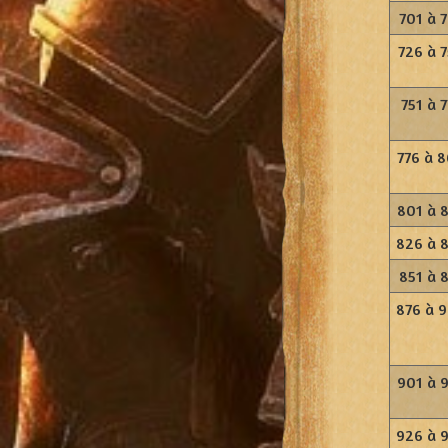
701 à 
726 à 
751 à 7
776 à 
801 à 
826 à 
851 à 
876 à 
901 à 
926 à 