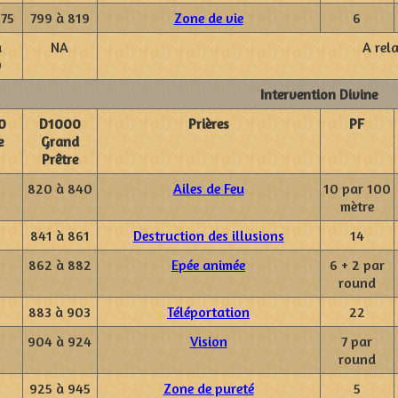
975
799 à 819
Zone de vie
6
à
NA
A rel
0
Intervention Divine
0
D1000
Prières
PF
e
Grand
Prêtre
820 à 840
Ailes de Feu
10 par 100
mètre
841 à 861
Destruction des illusions
14
862 à 882
Epée animée
6 + 2 par
round
883 à 903
Téléportation
22
904 à 924
Vision
7 par
round
925 à 945
Zone de pureté
5