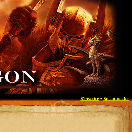
S'inscrire
-
Se connecter
a