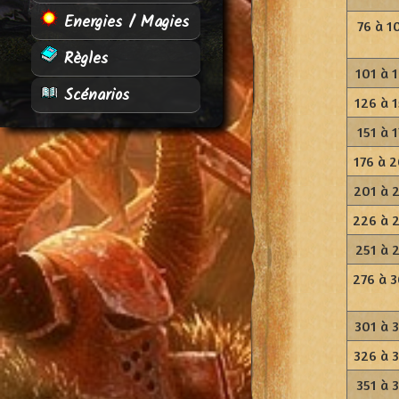
Energies / Magies
76 à 1
Règles
101 à 
Scénarios
126 à 
151 à 1
176 à 
201 à 
226 à 
251 à 
276 à 
301 à 
326 à 
351 à 