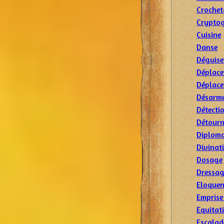
Crochet
Cryptog
Cuisine
Danse
Déguis
Déplace
Déplace
Désarm
Détecti
Détourn
Diploma
Divinat
Dosage
Dressa
Eloquen
Emprise
Equitat
Escalad