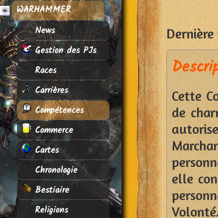
WARHAMMER
News
Dernière 
Gestion des PJs
Descri
Races
Carrières
Cette C
Compétences
de char
autoris
Commerce
Marcha
Cartes
personn
Chronologie
elle con
Bestiaire
person
Religions
Volonté