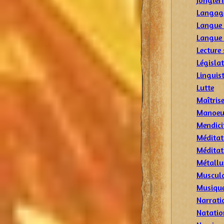
Jongleri
Langage
Langue 
Langue 
Lecture 
Législa
Linguis
Lutte
Maîtris
Manoeu
Mendici
Méditat
Méditat
Métallu
Muscul
Musiqu
Narrati
Natatio