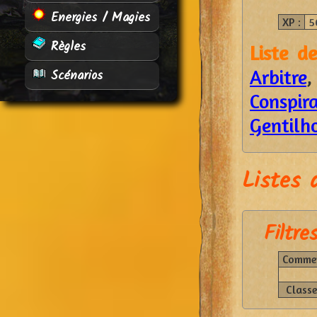
Energies / Magies
XP :
5
Règles
Liste d
Arbitre
Scénarios
Conspir
Gentil
Listes 
Filtres
Commen
Classe