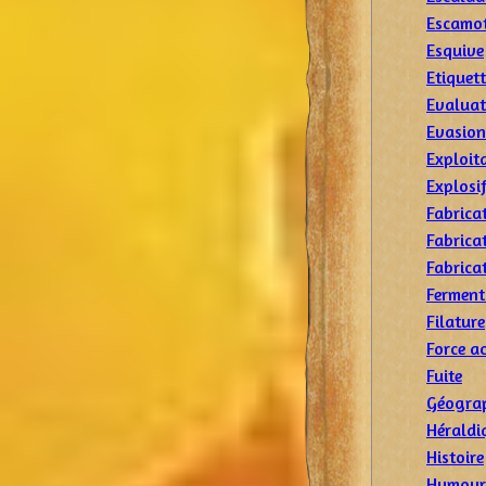
Escamo
Esquive
Etiquet
Evaluat
Evasion
Exploit
Explosi
Fabrica
Fabrica
Fabrica
Ferment
Filature
Force a
Fuite
Géogra
Héraldi
Histoire
Humour