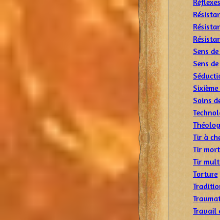
Réflexes
Résista
Résistan
Résista
Sens de
Sens de 
Séducti
Sixième
Soins d
Technol
Théolog
Tir à ch
Tir mort
Tir mult
Torture
Traditi
Traumat
Travail 