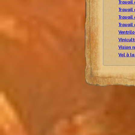
Travail 
Travail 
Travail
Travail 
Ventril
Vinicult
Vision 
Vol à la