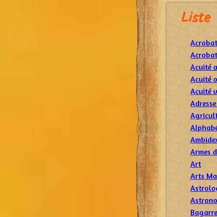
Liste
Acrobat
Acrobat
Acuité 
Acuité o
Acuité v
Adresse 
Agricul
Alphabé
Ambidex
Armes d
Art
Arts Ma
Astrolo
Astron
Bagarr