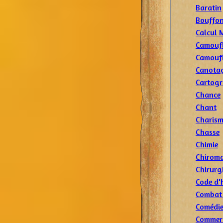
Baratin
Bouffon
Calcul 
Camoufl
Camouf
Canota
Cartogr
Chance
Chant
Charis
Chasse
Chimie
Chiroma
Chirurg
Code d'
Combat
Comédi
Commer