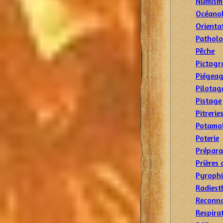
Numism
Océano
Orienta
Patholo
Pêche
Pictogr
Piégea
Pilotag
Pistage
Pitrerie
Potamo
Poterie
Prépara
Prières 
Pyrophi
Radiest
Reconna
Respira