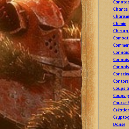
Canota
Chance
Charis
Chimie
Chirurg
Combat
Commer
Connais
Connais
Connais
Conscie
Contors
Coups 
Coups p
Course 
Créatio
Cryptog
Danse