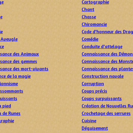
ge
Cartographie
Chant
me
Chasse
Chiromancie
ie
Code d'honneur des Dra
 Aveugle
Comédie
ce
Conduite d'attelage
sance des Animaux
Connaissance des Démon
sance des gemmes
Connaissance des Monst
sance des mort-vivants
Connaissance des plante
nce de la magie
Construction navale
ionnisme
Corruption
assommants
Coups précis
uissants
Coups surpuissants
à pied
Création de Nouvelles R
n de Runes
Crochetage des serrures
raphie
Cuisine
Déguisement