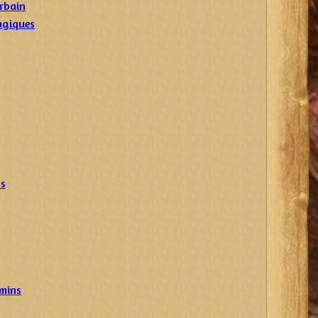
rbain
agiques
ns
emins