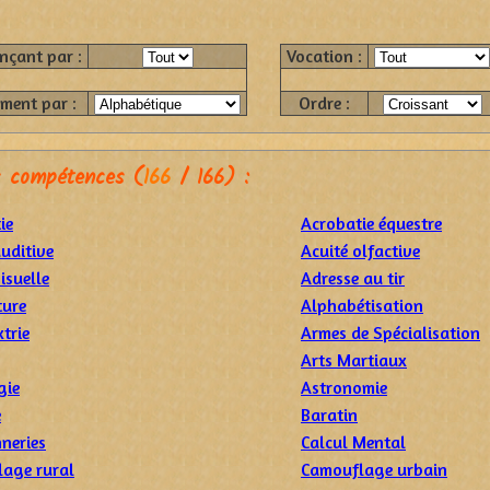
çant par :
Vocation :
ment par :
Ordre :
s compétences (
166
/ 166) :
ie
Acrobatie équestre
auditive
Acuité olfactive
isuelle
Adresse au tir
ture
Alphabétisation
trie
Armes de Spécialisation
Arts Martiaux
gie
Astronomie
e
Baratin
neries
Calcul Mental
age rural
Camouflage urbain