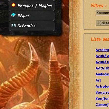
Filtres :
Energies / Magies
Commen
Règles
Classe
Scénarios
Liste de
Acrobat
Acuité 
Acuité v
Agricul
Ambidex
Art
Astrolo
Bagarr
Bouffon
Camoufl