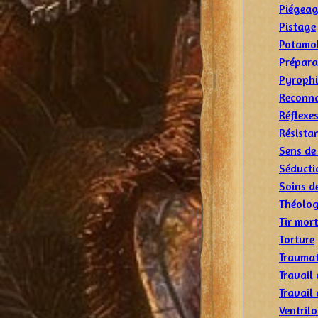
Piégea
Pistage
Potamo
Prépara
Pyrophi
Reconna
Réflexes
Résistan
Sens de
Séducti
Soins d
Théolog
Tir mort
Torture
Traumat
Travail 
Travail
Ventril