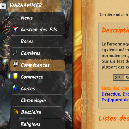
WARHAMMER
Dernière mise à 
News
Descripti
Gestion des PJs
Races
Le Personnage
système mécan
Carrières
normalement, 
Sur un Test d
Compétences
plupart des c
Commerce
XP :
5
Cartes
Liste des car
Détective
,
Dra
Chronologie
Trafiquant de
Bestiaire
Listes de
Religions