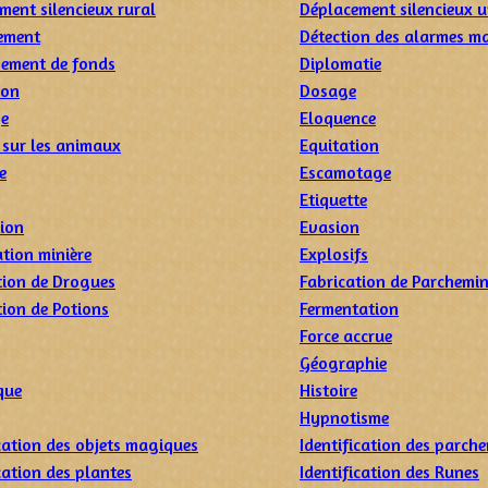
ment silencieux rural
Déplacement silencieux u
ement
Détection des alarmes m
ement de fonds
Diplomatie
ion
Dosage
ge
Eloquence
 sur les animaux
Equitation
e
Escamotage
Etiquette
ion
Evasion
ation minière
Explosifs
tion de Drogues
Fabrication de Parchemi
tion de Potions
Fermentation
Force accrue
Géographie
que
Histoire
Hypnotisme
ication des objets magiques
Identification des parch
cation des plantes
Identification des Runes