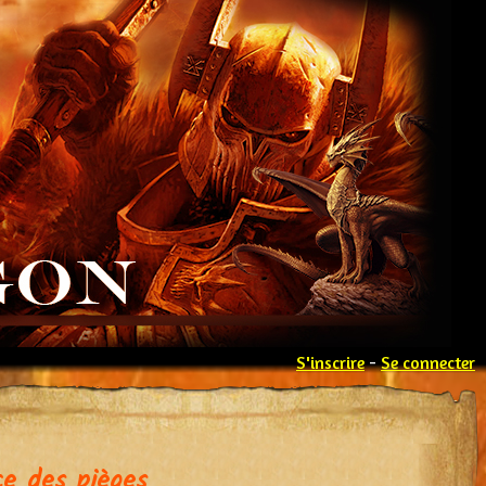
S'inscrire
-
Se connecter
e des pièges