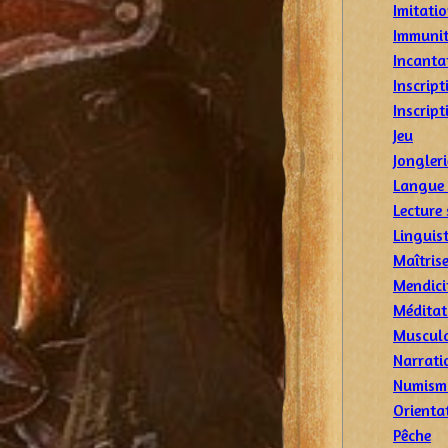
Imitati
Immunit
Incanta
Inscript
Inscrip
Jeu
Jongleri
Langue 
Lecture 
Linguis
Maîtris
Mendici
Méditat
Muscul
Narrati
Numism
Orienta
Pêche