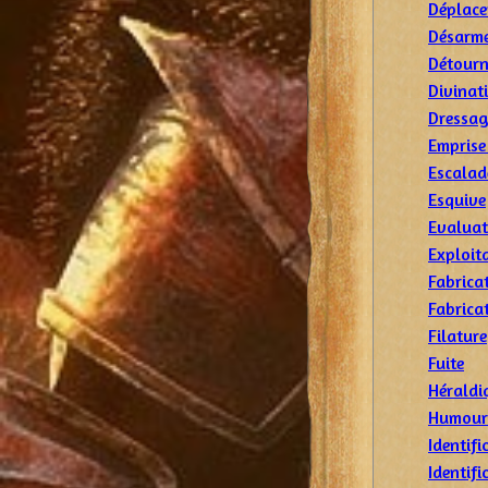
Déplace
Désarm
Détourn
Divinat
Dressa
Emprise
Escalad
Esquive
Evaluat
Exploit
Fabrica
Fabrica
Filature
Fuite
Héraldi
Humour
Identif
Identifi