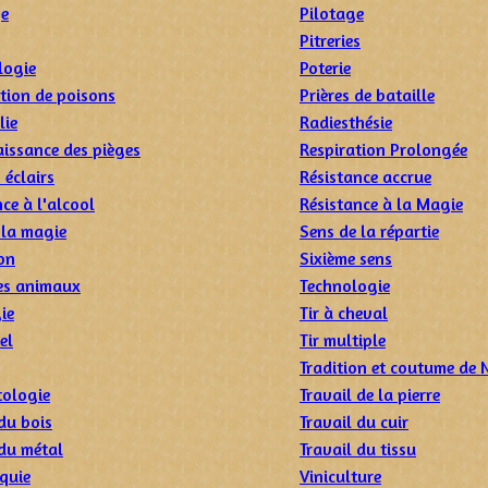
ge
Pilotage
Pitreries
logie
Poterie
tion de poisons
Prières de bataille
lie
Radiesthésie
issance des pièges
Respiration Prolongée
 éclairs
Résistance accrue
ce à l'alcool
Résistance à la Magie
 la magie
Sens de la répartie
on
Sixième sens
es animaux
Technologie
ie
Tir à cheval
el
Tir multiple
Tradition et coutume de
ologie
Travail de la pierre
du bois
Travail du cuir
 du métal
Travail du tissu
oquie
Viniculture