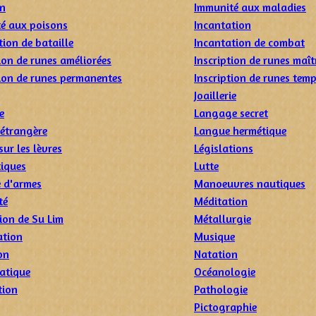
on
Immunité aux maladies
é aux poisons
Incantation
tion de bataille
Incantation de combat
ion de runes améliorées
Inscription de runes maît
tion de runes permanentes
Inscription de runes tem
Joaillerie
e
Langage secret
étrangère
Langue hermétique
sur les lèvres
Législations
tiques
Lutte
e d'armes
Manoeuvres nautiques
té
Méditation
ion de Su Lim
Métallurgie
ation
Musique
on
Natation
atique
Océanologie
tion
Pathologie
Pictographie