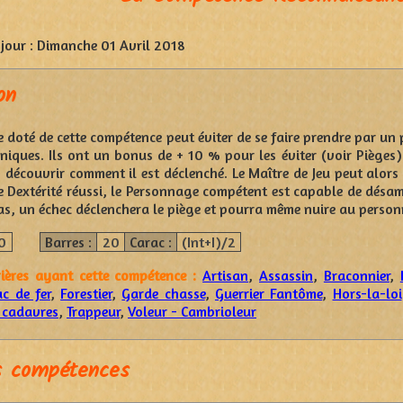
jour :
Dimanche 01 Avril 2018
on
 doté de cette compétence peut éviter de se faire prendre par un 
iques. Ils ont un bonus de + 10 % pour les éviter (voir Pièges)
découvrir comment il est déclenché. Le Maître de Jeu peut alors fa
e Dextérité réussi, le Personnage compétent est capable de désam
as, un échec déclenchera le piège et pourra même nuire au personn
0
Barres :
20
Carac :
(Int+I)/2
rières ayant cette compétence :
Artisan
,
Assassin
,
Braconnier
,
c de fer
,
Forestier
,
Garde chasse
,
Guerrier Fantôme
,
Hors-la-loi
 cadavres
,
Trappeur
,
Voleur - Cambrioleur
s compétences