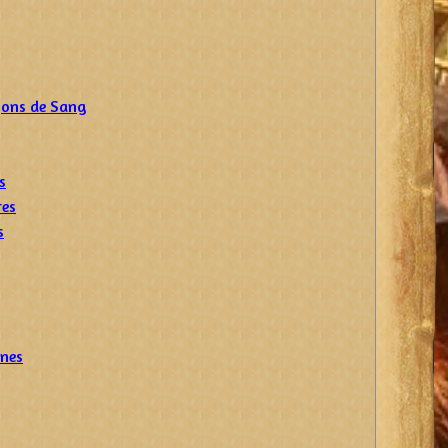
gons de Sang
s
res
s
unes