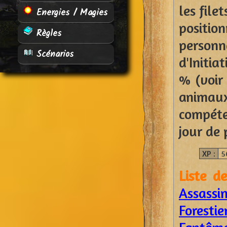
les file
Energies / Magies
positi
Règles
person
Scénarios
d'Initia
% (voir 
anima
compéte
jour de 
XP :
5
Liste d
Assassi
Forestie