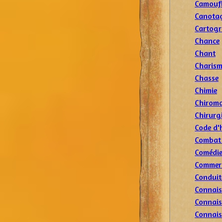
Camouf
Canota
Cartogr
Chance
Chant
Charis
Chasse
Chimie
Chiroma
Chirurg
Code d'
Combat
Comédi
Commer
Conduit
Connais
Connais
Connais