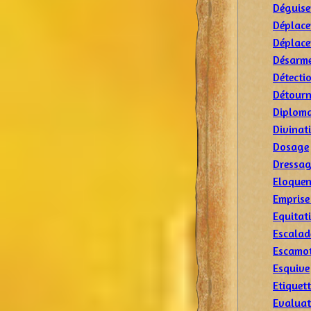
Déguis
Déplace
Déplace
Désarm
Détecti
Détourn
Diploma
Divinat
Dosage
Dressa
Eloquen
Emprise
Equitat
Escalad
Escamo
Esquive
Etiquet
Evaluat