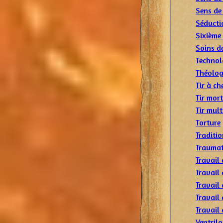
Sens de 
Séducti
Sixième
Soins d
Technol
Théolog
Tir à ch
Tir mort
Tir mult
Torture
Traditi
Traumat
Travail 
Travail 
Travail 
Travail
Travail 
Ventril