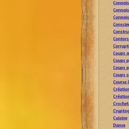
Connais
Connais
Connais
Conscie
Constru
Contors
Corrupt
Coups 
Coups p
Coups p
Coups s
Course 
Créatio
Créatio
Crochet
Cryptog
Cuisine
Danse