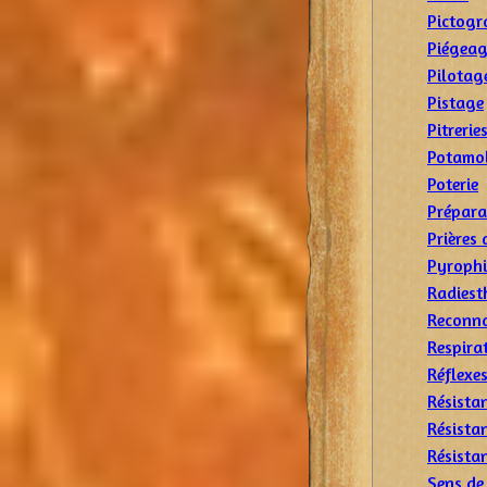
Pictogr
Piégea
Pilotag
Pistage
Pitrerie
Potamo
Poterie
Prépara
Prières 
Pyrophi
Radiest
Reconna
Respira
Réflexes
Résista
Résistan
Résista
Sens de