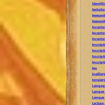
Identifi
Imitati
Immunit
Immunit
Incanta
Incanta
Incanta
Inscript
Inscript
Inscrip
Inscrip
Jeu
Joailleri
Jongleri
Langage
Langue 
Langue 
Lecture 