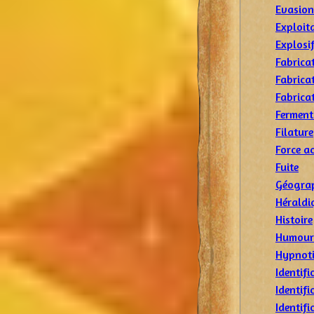
Evasion
Exploit
Explosi
Fabrica
Fabrica
Fabrica
Ferment
Filature
Force a
Fuite
Géogra
Héraldi
Histoire
Humour
Hypnot
Identif
Identif
Identifi