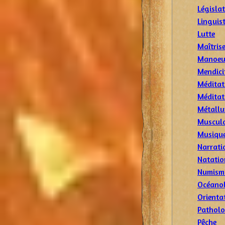
Législa
Linguis
Lutte
Maîtris
Manoeu
Mendici
Méditat
Méditat
Métallu
Muscul
Musiqu
Narrati
Natatio
Numism
Océano
Orienta
Patholo
Pêche