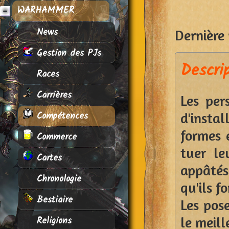
WARHAMMER
News
Dernière 
Gestion des PJs
Descri
Races
Carrières
Les per
Compétences
d'insta
formes 
Commerce
tuer le
Cartes
appâtés
Chronologie
qu'ils f
Bestiaire
Les pos
Religions
le meill