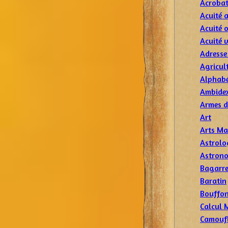
Acrobat
Acuité 
Acuité o
Acuité v
Adresse 
Agricul
Alphabé
Ambidex
Armes d
Art
Arts Ma
Astrolo
Astron
Bagarr
Baratin
Bouffon
Calcul 
Camoufl