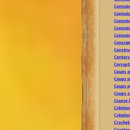
Connais
Connais
Connais
Connais
Connais
Conscie
Constru
Contors
Corrupt
Coups 
Coups p
Coups p
Coups s
Course 
Créatio
Créatio
Crochet
Cryptog