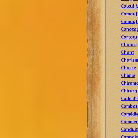
Calcul 
Camoufl
Camouf
Canota
Cartogr
Chance
Chant
Charis
Chasse
Chimie
Chiroma
Chirurg
Code d'
Combat
Comédi
Commer
Conduit
Connais