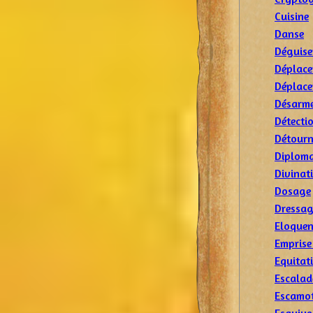
Cuisine
Danse
Déguis
Déplace
Déplace
Désarm
Détecti
Détourn
Diploma
Divinat
Dosage
Dressa
Eloquen
Emprise
Equitat
Escalad
Escamo