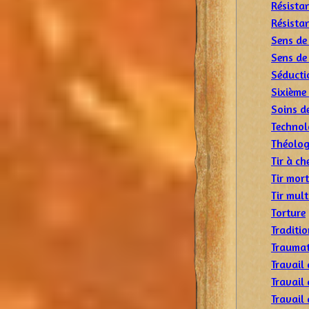
Résistan
Résista
Sens de
Sens de 
Séducti
Sixième
Soins d
Technol
Théolog
Tir à ch
Tir mort
Tir mult
Torture
Traditi
Traumat
Travail 
Travail 
Travail 