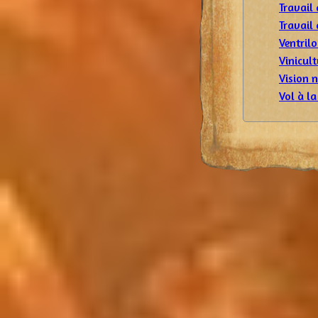
Travail
Travail 
Ventril
Vinicult
Vision 
Vol à la