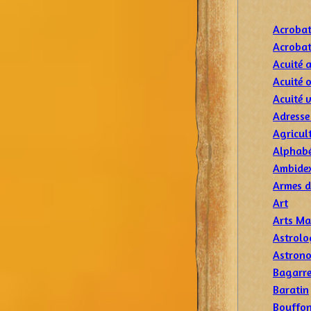
Acrobat
Acrobat
Acuité 
Acuité o
Acuité v
Adresse 
Agricul
Alphabé
Ambidex
Armes d
Art
Arts Ma
Astrolo
Astron
Bagarr
Baratin
Bouffon