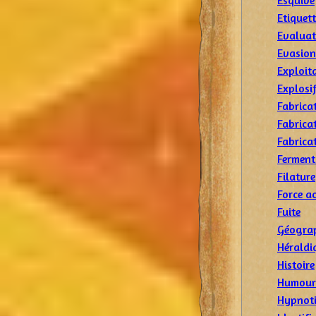
Esquive
Etiquet
Evaluat
Evasion
Exploit
Explosi
Fabrica
Fabrica
Fabrica
Ferment
Filature
Force a
Fuite
Géogra
Héraldi
Histoire
Humour
Hypnot