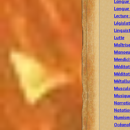
Langue 
Langue 
Lecture 
Législa
Linguis
Lutte
Maîtris
Manoeu
Mendici
Méditat
Méditat
Métallu
Muscul
Musiqu
Narrati
Natatio
Numism
Océano