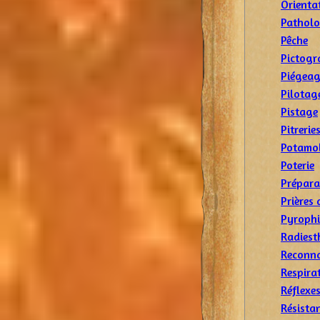
Orienta
Patholo
Pêche
Pictogr
Piégea
Pilotag
Pistage
Pitrerie
Potamo
Poterie
Prépara
Prières 
Pyrophi
Radiest
Reconna
Respira
Réflexes
Résista