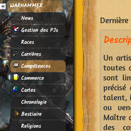
WARHAMMER
News
Dernière 
Gestion des PJs
Descri
Races
Carrières
Un arti
Compétences
toutes a
sont li
Commerce
précisé
Cartes
talent, 
Chronologie
ou ven
Bestiaire
Maître 
Religions
des co