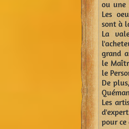
ou une 
Les oeu
sont à l
La val
l'achet
grand a
le Maîtr
le Perso
De plus
Quéman
Les arti
d'expert
pour ce 