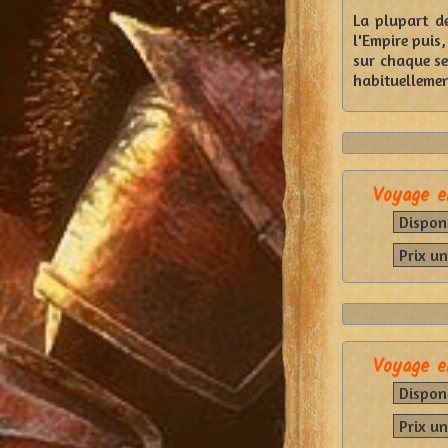
La plupart de
l'Empire puis
sur chaque se
habituellement
Voyage e
Disponi
Prix un
Voyage e
Disponi
Prix un