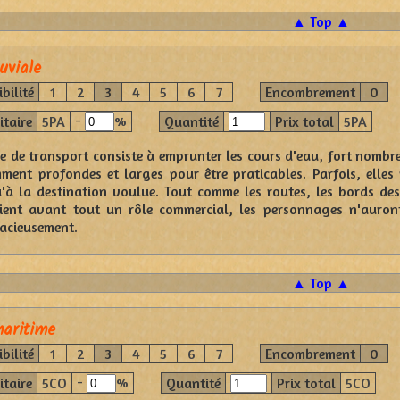
▲ Top ▲
uviale
bilité
1
2
3
4
5
6
7
Encombrement
0
-
%
itaire
5PA
Quantité
Prix total
5PA
 de transport consiste à emprunter les cours d'eau, fort nombreux
ment profondes et larges pour être praticables. Parfois, elles
u'à la destination voulue. Tout comme les routes, les bords des 
ient avant tout un rôle commercial, les personnages n'auron
acieusement.
▲ Top ▲
aritime
bilité
1
2
3
4
5
6
7
Encombrement
0
-
%
itaire
5CO
Quantité
Prix total
5CO