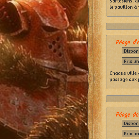
Sartosiens, q
le pavillon à 
Péage d'e
Disponi
Prix un
Chaque ville 
passage aux po
Péage de
Disponi
Prix un