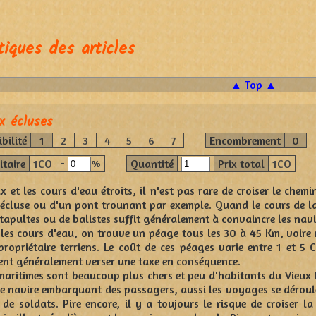
tiques des articles
▲ Top ▲
x écluses
bilité
1
2
3
4
5
6
7
Encombrement
0
-
%
itaire
1CO
Quantité
Prix total
1CO
 et les cours d'eau étroits, il n'est pas rare de croiser le chemi
écluse ou d'un pont trounant par exemple. Quand le cours de la
tapultes ou de balistes suffit généralement à convaincre les navir
les cours d'eau, on trouve un péage tous les 30 à 45 Km, voire m
propriétaire terriens. Le coût de ces péages varie entre 1 et 
nt généralement verser une taxe en conséquence.
aritimes sont beaucoup plus chers et peu d'habitants du Vieux Mo
de navire embarquant des passagers, aussi les voyages se déroul
de soldats. Pire encore, il y a toujours le risque de croiser la