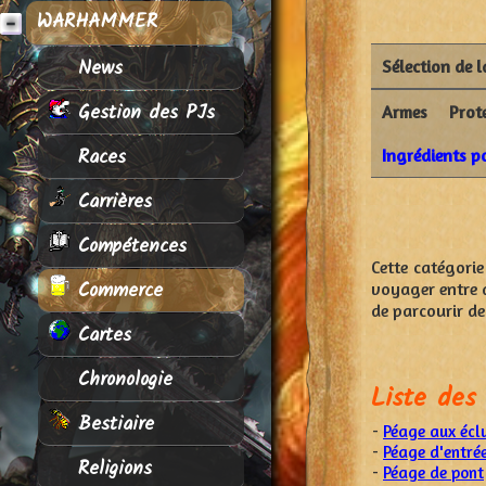
WARHAMMER
News
Sélection de 
Gestion des PJs
Armes
Prot
Races
Ingrédients p
Carrières
Compétences
Cette catégorie
Commerce
voyager entre 
de parcourir d
Cartes
Chronologie
Liste des 
Bestiaire
-
Péage aux écl
-
Péage d'entrée
Religions
-
Péage de pont