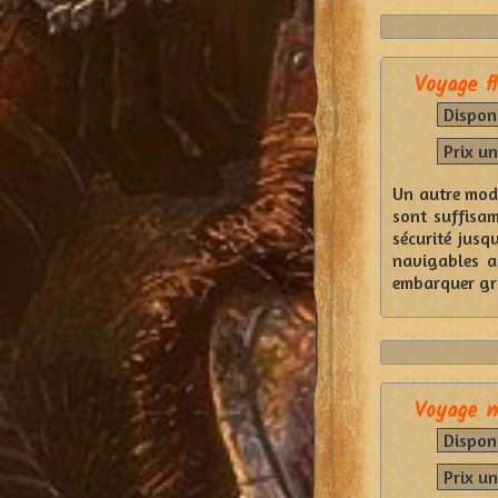
Voyage fl
Disponi
Prix un
Un autre mode
sont suffisam
sécurité jusq
navigables a
embarquer gr
Voyage m
Disponi
Prix un