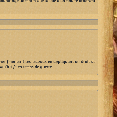
e davantage un marin que la vue d'un navire arborant
taines financent ces travaux en appliquant un droit de
usqu'à 1 /- en temps de guerre.