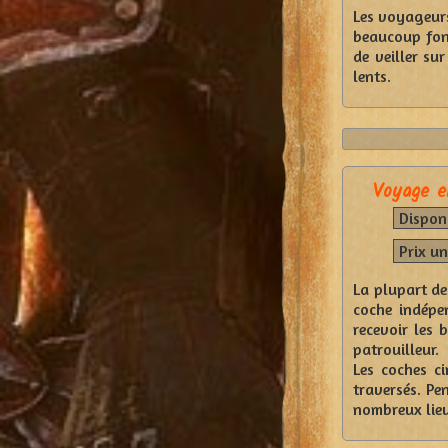
Les voyageurs 
beaucoup fon
de veiller su
lents.
Voyage e
Disponi
Prix un
La plupart de
coche indépen
recevoir les 
patrouilleur.
Les coches c
traversés. Pe
nombreux lieu