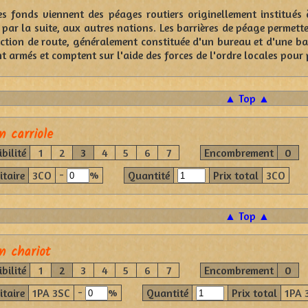
s fonds viennent des péages routiers originellement institués 
, par la suite, aux autres nations. Les barrières de péage permett
ction de route, généralement constituée d'un bureau et d'une bar
 armés et comptent sur l'aide des forces de l'ordre locales pour p
▲ Top ▲
n carriole
bilité
1
2
3
4
5
6
7
Encombrement
0
-
%
itaire
3CO
Quantité
Prix total
3CO
▲ Top ▲
n chariot
bilité
1
2
3
4
5
6
7
Encombrement
0
-
%
itaire
1PA 3SC
Quantité
Prix total
1PA 