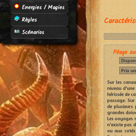
Energies / Magies
Caractéris
Règles
Scénarios
Péage au
Disponi
Prix un
Sur les canaux
niveau d'une 
hérissée de ca
passage. Sur 
de plusieurs 
grandes doive
Les voyages m
n'existe pas 
ou aux cotés 