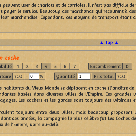
peuvent user de chariots et de carrioles. Il n'est pas difficile de
t payer le service. Beaucoup des marchands qui recourent à des
r leur marchandise. Cependant, ces moyens de transport étant d
▲ Top ▲
n coche
bilité
1
2
3
4
5
6
7
Encombrement
0
-
%
itaire
7CO
Quantité
Prix total
7CO
s habitants du Vieux Monde se déplacent en coche (l'ancêtre de l
dantes basées dans diverses villes de l'Empire. Ces grandes v
bagages. Les cochers et les gardes sont toujours des vétérans 
irculent toujours entre deux villes, mais beaucoup proposent
ndant des années, la compagnie la plus célèbre fut Les Coches 
x de l'Empire, voire au-delà.