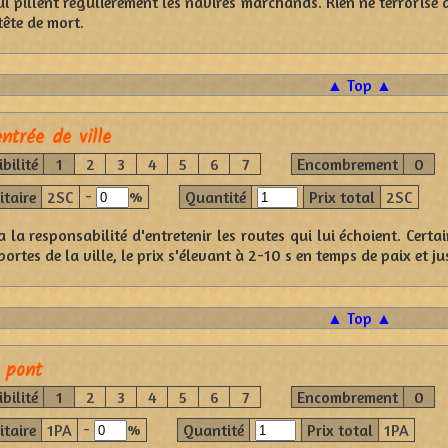
ui pillent régulièrement les navires marchands. Rien ne terroris
tête de mort.
▲ Top ▲
ntrée de ville
bilité
1
2
3
4
5
6
7
Encombrement
0
-
%
itaire
2SC
Quantité
Prix total
2SC
a la responsabilité d'entretenir les routes qui lui échoient. Cer
rtes de la ville, le prix s'élevant à 2-10 s en temps de paix et j
▲ Top ▲
 pont
bilité
1
2
3
4
5
6
7
Encombrement
0
-
%
itaire
1PA
Quantité
Prix total
1PA