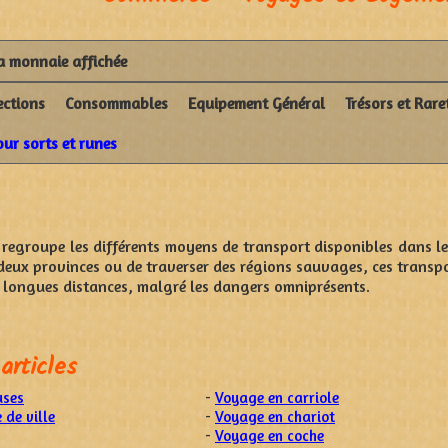
la monnaie affichée
ections
Consommables
Equipement Général
Trésors et Rare
our sorts et runes
 regroupe les différents moyens de transport disponibles dans le 
deux provinces ou de traverser des régions sauvages, ces transpo
e longues distances, malgré les dangers omniprésents.
articles
uses
-
Voyage en carriole
 de ville
-
Voyage en chariot
-
Voyage en coche