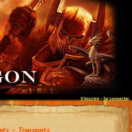
S'inscrire
-
Se connecter
ts - Transports