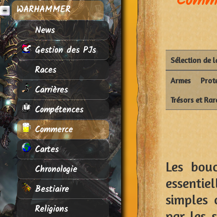
Comme
WARHAMMER
News
Gestion des PJs
Sélection de 
Races
Armes
Prot
Carrières
Trésors et Rar
Compétences
Commerce
Cartes
Les bouc
Chronologie
essentie
Bestiaire
simples 
Religions
par les 