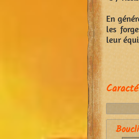
En génér
les forg
leur équ
Caracté
Boucli