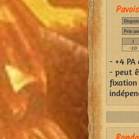
Pavois
Disponi
Prix un
I
-20
- +4 PA 
- peut ê
fixati
indépe
Ronda