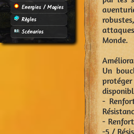
Energies / Magies
aventur
robuste
Règles
attaques
Scénarios
Monde.
Améliorat
Un boucl
protéger
disponib
- Renfor
Résistan
- Renfor
-5 / Rési