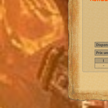
Disponi
Prix un
I
-