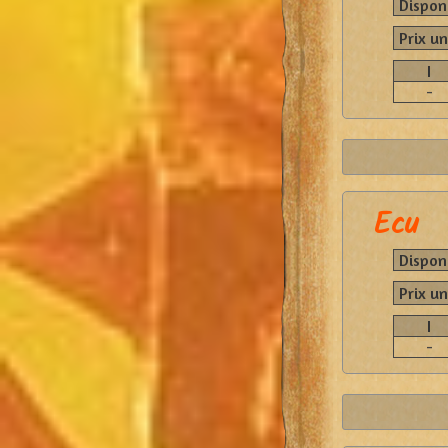
Disponi
Prix un
I
-
Ecu
Disponi
Prix un
I
-