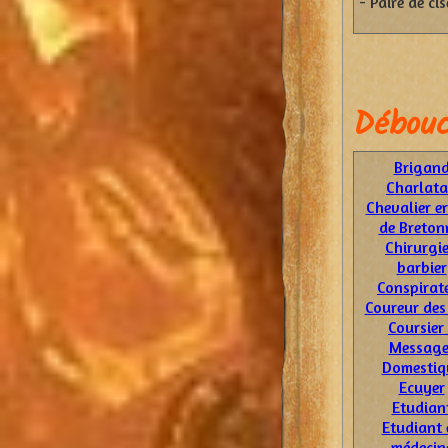
- Paire de ci
Débouc
Brigan
Charlat
Chevalier e
de Breton
Chirurgi
barbier
Conspirat
Coureur des
Coursier
Message
Domestiq
Ecuyer
Etudian
Etudiant 
médecin