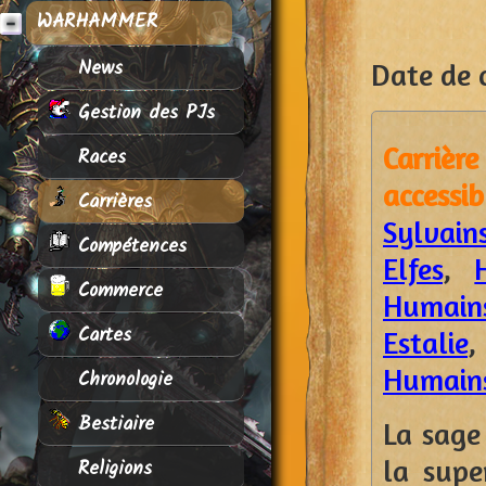
WARHAMMER
News
Date de c
Gestion des PJs
Carriè
Races
accessi
Carrières
Sylvain
Compétences
Elfes
,
Commerce
Humains
Cartes
Estalie
Humains
Chronologie
Bestiaire
La sage
la super
Religions