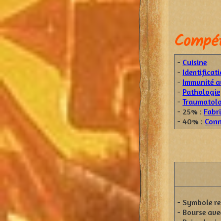
Compét
-
Cuisine
-
Identificat
-
Immunité a
-
Pathologie
-
Traumatolo
- 25% :
Fabr
- 40% :
Conn
- Symbole re
- Bourse ave