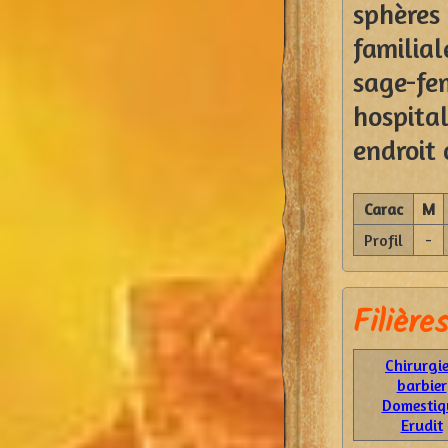
sphères 
familial
sage-f
hospit
endroit 
Carac
M
Profil
-
Filières
Chirurgi
barbier
Domestiq
Erudit