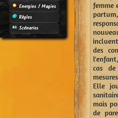
femme en
Energies / Magies
partum,
Règles
respons
Scénarios
nouveau
incluent
des co
l'enfant
cas de 
mesures
Elle j
sanitai
mais pou
de pare