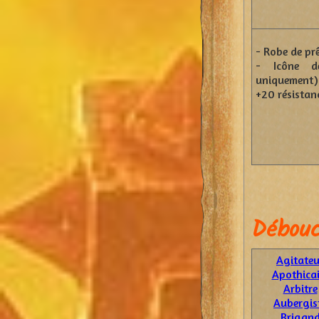
- Robe de pr
- Icône d
uniquement) 
+20 résistan
Débouc
Agitateu
Apothicai
Arbitre
Aubergis
Brigan