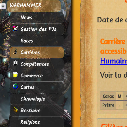
WARHAMMER
News
Date de c
Gestion des PJs
Carriè
Races
acces
Carrières
Humains
Compétences
Voir la 
Commerce
Cartes
Carac
M
Chronologie
Prêtre
-
Bestiaire
Religions