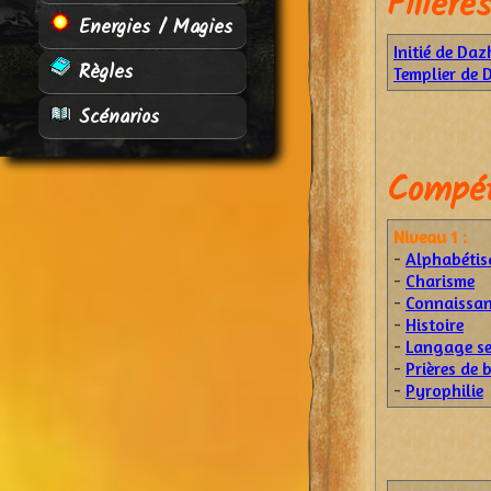
Filières
Energies / Magies
Initié de Daz
Règles
Templier de 
Scénarios
Compét
Niveau 1 :
-
Alphabétis
-
Charisme
-
Connaissan
-
Histoire
-
Langage se
-
Prières de 
-
Pyrophilie