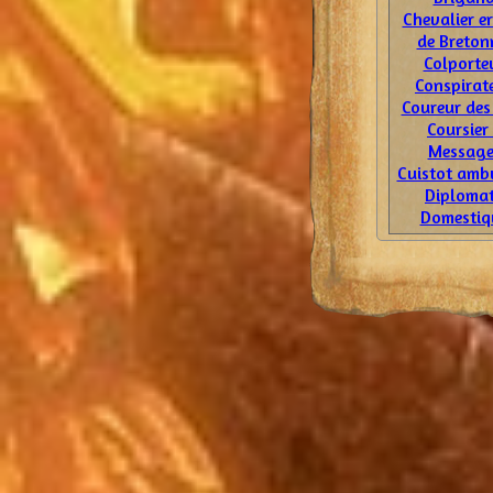
Chevalier e
de Breton
Colporte
Conspirat
Coureur des
Coursier
Message
Cuistot amb
Diploma
Domestiq