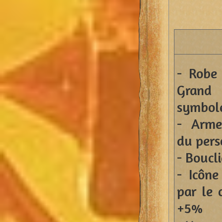
- Robe
Grand 
symbole
- Arme
du per
- Boucli
- Icône
par le 
+5% r