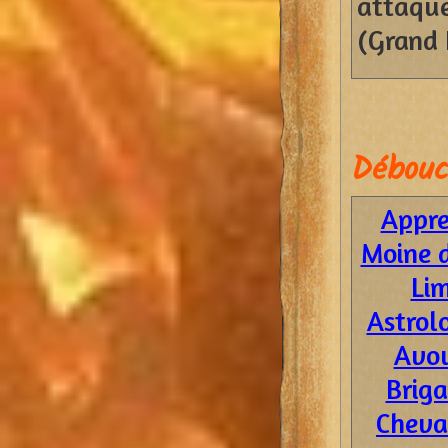
attaq
(Grand 
Débouc
Appre
Moine 
Li
Astrol
Avo
Brig
Cheva