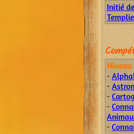
Initié d
Templie
Compét
Niveau 
-
Alpha
-
Astro
-
Carto
-
Conna
Animau
-
Conna