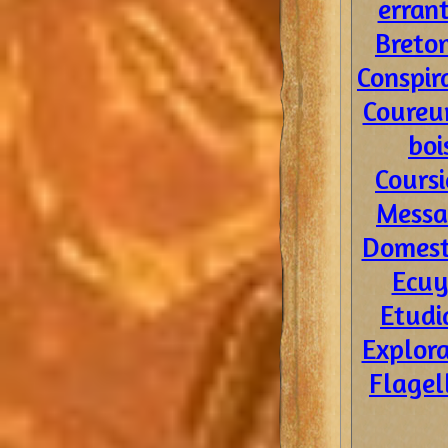
erran
Breto
Conspir
Coureu
boi
Coursi
Messa
Domest
Ecuy
Etudi
Explor
Flagel