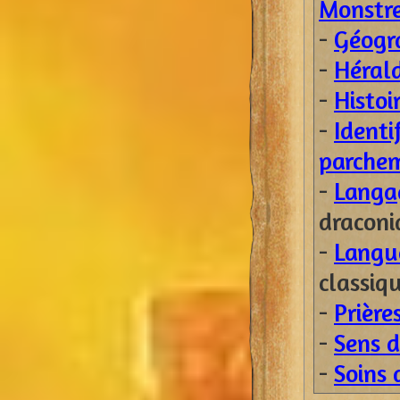
Monstr
-
Géogr
-
Héral
-
Histoi
-
Identi
parche
-
Langa
draconi
-
Langu
classiq
-
Prière
-
Sens d
-
Soins