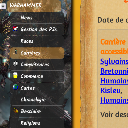
L
WARHAMMER
News
Date de c
Gestion des PJs
Carriè
Races
access
Carrières
Sylvain
Compétences
Bretonn
Commerce
Humain
Cartes
Kislev
Humains
Chronologie
Bestiaire
Voir des
Religions