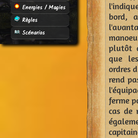
l'indiq
Energies / Magies
bord, a
Règles
l'ava
Scénarios
manoeuv
plutôt 
que les
ordres d
rend pa
l'équipa
ferme po
cas de 
égaleme
capitain