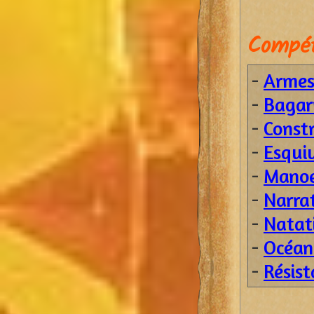
Compét
-
Armes 
-
Bagar
-
Const
-
Esqui
-
Manoe
-
Narra
-
Natat
-
Océan
-
Résist