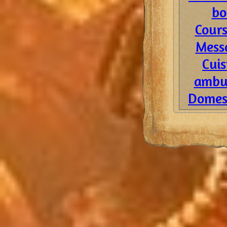
bo
Cours
Mess
Cuis
ambu
Domes