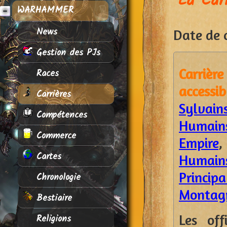
La Carr
WARHAMMER
News
Date de c
Gestion des PJs
Carriè
Races
access
Carrières
Sylvain
Compétences
Humains
Commerce
Empire
Cartes
Humain
Princip
Chronologie
Montag
Bestiaire
Les of
Religions