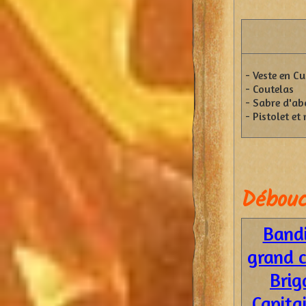
- Veste en Cu
- Coutelas
- Sabre d'a
- Pistolet et
Débouc
Bandi
grand 
Brig
Capita