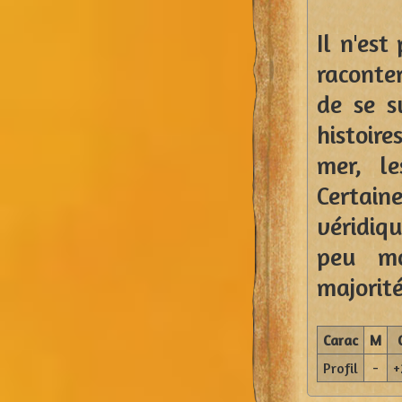
Il n'est
raconte
de se s
histoire
mer, le
Certai
véridiq
peu mo
majorité
Carac
M
Profil
-
+