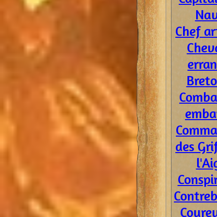
Nav
Chef ar
Cheva
erran
Breto
Comba
emba
Comma
des Gri
l'Ai
Conspi
Contreb
Coureu