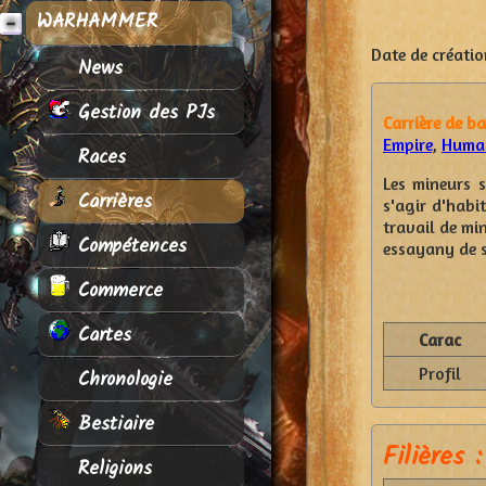
WARHAMMER
Date de créatio
News
Gestion des PJs
Carrière de ba
Empire
,
Humai
Races
Les mineurs 
Carrières
s'agir d'habi
travail de min
Compétences
essayany de so
Commerce
Cartes
Carac
Profil
Chronologie
Bestiaire
Filières :
Religions