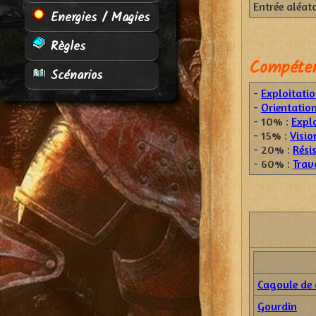
Entrée aléat
Energies / Magies
Règles
Compéten
Scénarios
-
Exploitatio
-
Orientatio
- 10% :
Explo
- 15% :
Visio
- 20% :
Rési
- 60% :
Trava
Cagoule de 
Gourdin