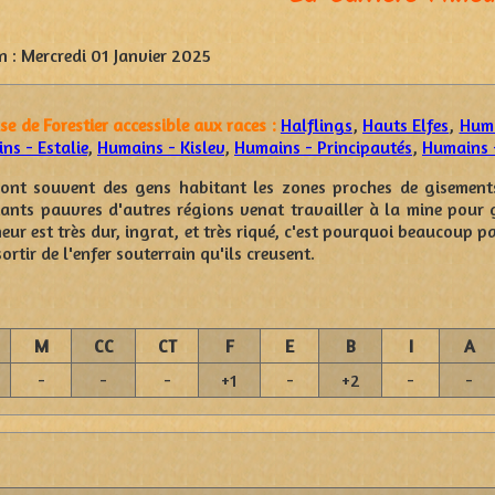
n :
Mercredi 01 Janvier 2025
se de Forestier accessible aux races :
Halflings
,
Hauts Elfes
,
Huma
ns - Estalie
,
Humains - Kislev
,
Humains - Principautés
,
Humains -
sont souvent des gens habitant les zones proches de gisements
tants pauvres d'autres régions venat travailler à la mine pour
eur est très dur, ingrat, et très riqué, c'est pourquoi beaucoup p
rtir de l'enfer souterrain qu'ils creusent.
M
CC
CT
F
E
B
I
A
-
-
-
+1
-
+2
-
-