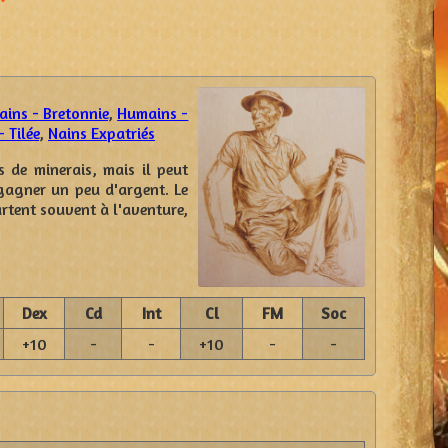
ins - Bretonnie
,
Humains -
 Tilée
,
Nains Expatriés
 de minerais, mais il peut
 gagner un peu d'argent. Le
artent souvent à l'aventure,
Dex
Cd
Int
Cl
FM
Soc
+10
-
-
+10
-
-