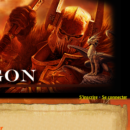
S'inscrire
-
Se connecter
r