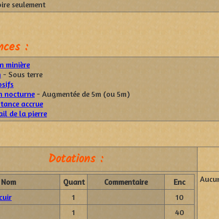
oire seulement
ces :
n minière
n
- Sous terre
sifs
n nocturne
- Augmentée de 5m (ou 5m)
stance accrue
il de la pierre
Dotations :
Aucu
Nom
Quant
Commentaire
Enc
cuir
1
10
1
40