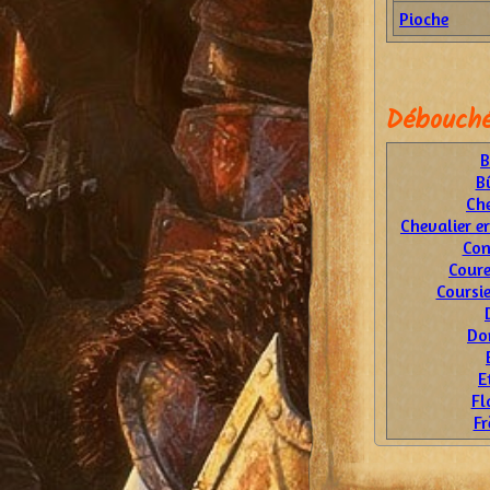
Pioche
Débouché
B
B
Ch
Chevalier e
Con
Coure
Coursi
Do
E
Fl
Fr