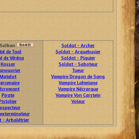
e Solkan
Soldat - Archer
tié de Taal
Soldat - Arquebusier
ié de Véréna
Soldat - Piquier
Kossar
Soldat - Saboteur
anouvrier
Tueur
Matelot
Vampire Dragon de Sang
ercenaire
Vampire Lahmiane
écromant
Vampire Nécrarque
Pirate
Vampire Von Carstein
Pistolier
Voleur
ospecteur
 exterminateur
 - Arbalétrier