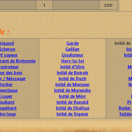
1
200
s :
rigand
Garde
Initié d
ûcheron
Geôlier
Ini
ef sapeur
Gladiateur
Init
rrant de Bretonnie
Hors-la-loi
spirateur
Initié d'Ulric
M
ur des bois
Initié de Batrok
er / Messager
Initié de Dazh
M
Docker
Initié de Manaan
N
mestique
Initié de Myrmidia
Ecuyer
Initié de Mórr
tudiant
Initié de Ranald
Pr
agellant
Initié de Shallya
Ratier
ère loup
Initié de Sigmar
Soldat