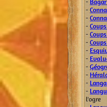
-
Bagar
-
Conna
-
Conna
-
Coups
-
Coups 
-
Coups
-
Esqui
-
Evalu
-
Géogr
-
Héral
-
Langa
-
Langu
l'ogre