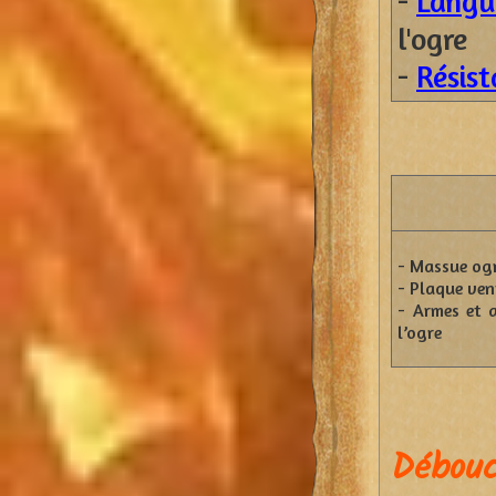
-
Langu
l'ogre
-
Résist
- Massue og
- Plaque ven
- Armes et a
l’ogre
Débouc