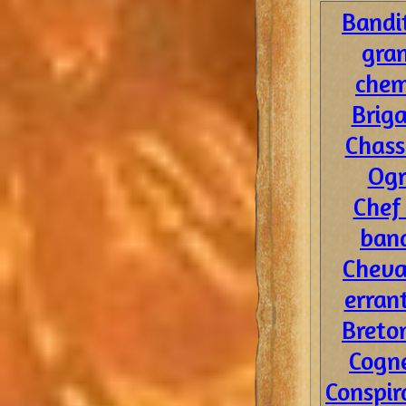
Bandi
gra
chem
Brig
Chass
Ogr
Chef
ban
Cheva
erran
Breto
Cogn
Conspir