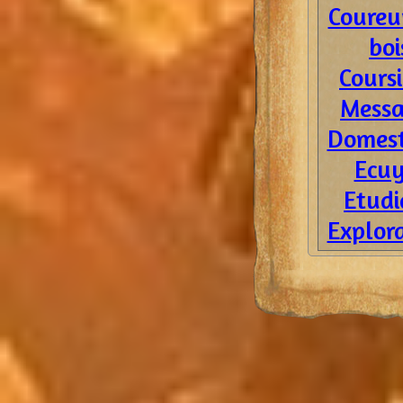
Coureu
boi
Coursi
Messa
Domest
Ecuy
Etudi
Explor