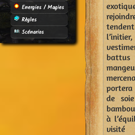
exotiq
Energies / Magies
rejoindr
Règles
tendent
Scénarios
l’initi
vestime
battus 
mangeur
mercena
portera
de soi
bambou 
à l’équi
visité