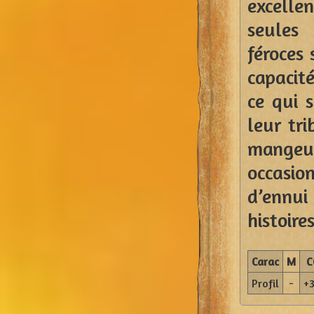
excelle
seules 
féroces 
capacit
ce qui s
leur tri
mangeur
occasio
d’ennu
histoire
Carac
M
C
Profil
-
+