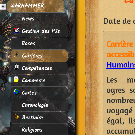
La
WARHAMMER
News
Date de c
Gestion des PJs
Carrièr
Races
access
Carrières
Humains
Compétences
Les m
Commerce
ogres s
Cartes
nombre
Chronologie
voyagé
Bestiaire
égal, i
accumu
Religions