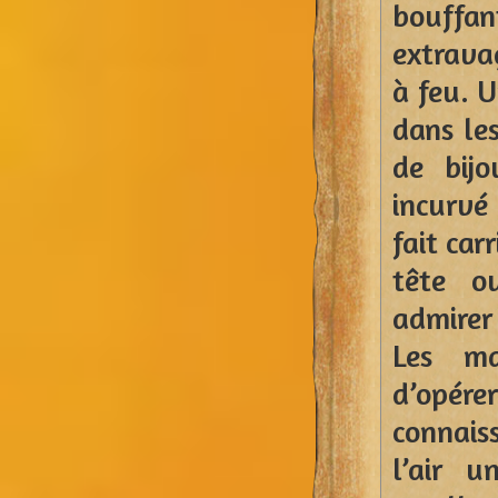
bouff
extrava
à feu. 
dans les
de bij
incurvé 
fait car
tête o
admirer 
Les ma
d’opér
connais
l’air u