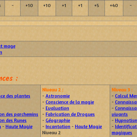
u
-
+10
+10
+1
+1
+5
+40
-
ut mage
n
ces :
Niveau 2 :
Niveau 3 :
ce des plantes
-
Astronomie
-
Calcul Me
-
Conscience de la magie
-
Connaissa
-
Evaluation
-
Connaissa
ion des parchemins
-
Fabrication de Drogues
vivants
ion des Runes
-
Géographie
-
Hypnotis
n
-
Haute Magie
-
Incantation
-
Haute Magie
-
Identifica
Niveau 2
magiques