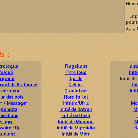
Nivea
- Le 
point
2,...
s :
trologue
Flagellant
Init
Avoué
Frère loup
Init
rigand
Garde
Initié d
rrant de Bretonnie
Geôlier
Ini
spirateur
Gladiateur
Init
ur des bois
Hors-la-loi
er / Messager
Initié d'Ulric
Ma
plomate
Initié de Batrok
M
mestique
Initié de Dazh
Ecuyer
Initié de Manaan
M
saire Elfe
Initié de Myrmidia
N
tudiant
Initié de Mórr