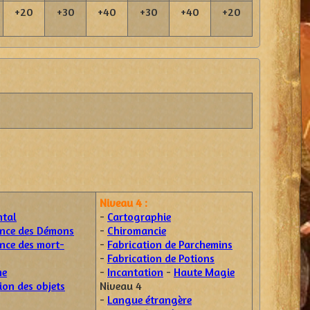
+20
+30
+40
+30
+40
+20
Niveau 4 :
ntal
-
Cartographie
nce des Démons
-
Chiromancie
nce des mort-
-
Fabrication de Parchemins
-
Fabrication de Potions
me
-
Incantation
-
Haute Magie
tion des objets
Niveau 4
-
Langue étrangère