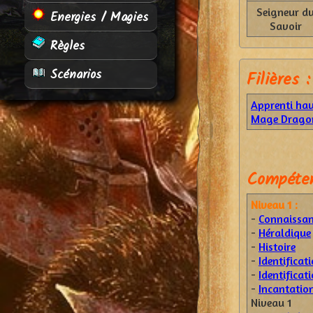
Seigneur d
Energies / Magies
Savoir
Règles
Scénarios
Filières :
Apprenti ha
Mage Drago
Compéten
Niveau 1 :
-
Connaissan
-
Héraldique
-
Histoire
-
Identificat
-
Identificat
-
Incantatio
Niveau 1