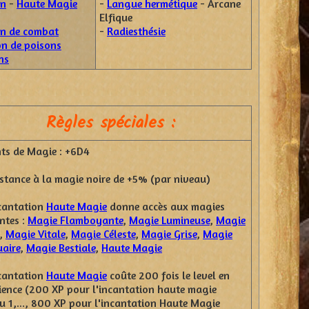
on
-
Haute Magie
-
Langue hermétique
- Arcane
Elfique
on de combat
-
Radiesthésie
on de poisons
ns
Règles spéciales :
nts de Magie : +6D4
istance à la magie noire de +5% (par niveau)
ncantation
Haute Magie
donne accès aux magies
ntes :
Magie Flamboyante
,
Magie Lumineuse
,
Magie
,
Magie Vitale
,
Magie Céleste
,
Magie Grise
,
Magie
aire
,
Magie Bestiale
,
Haute Magie
ncantation
Haute Magie
coûte 200 fois le level en
ience (200 XP pour l'incantation haute magie
u 1,..., 800 XP pour l'incantation Haute Magie