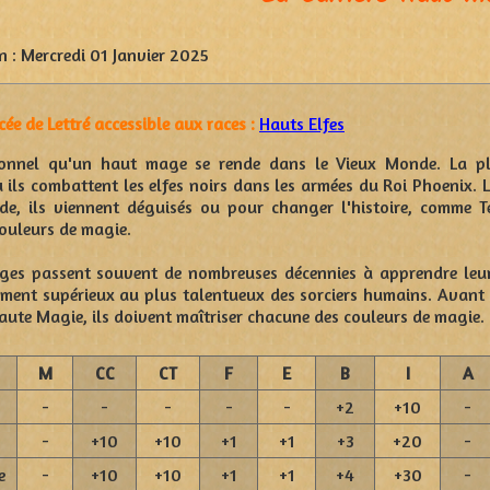
n :
Mercredi 01 Janvier 2025
ée de Lettré accessible aux races :
Hauts Elfes
tionnel qu'un haut mage se rende dans le Vieux Monde. La p
 ils combattent les elfes noirs dans les armées du Roi Phoenix. Lo
e, ils viennent déguisés ou pour changer l'histoire, comme Te
ouleurs de magie.
ges passent souvent de nombreuses décennies à apprendre leur
ment supérieux au plus talentueux des sorciers humains. Avan
Haute Magie, ils doivent maîtriser chacune des couleurs de magie.
M
CC
CT
F
E
B
I
A
-
-
-
-
-
+2
+10
-
-
+10
+10
+1
+1
+3
+20
-
e
-
+10
+10
+1
+1
+4
+30
-