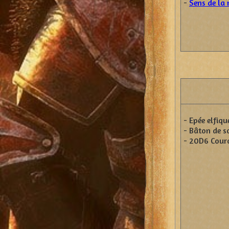
-
Sens de la
- Epée elfiqu
- Bâton de so
- 20D6 Cour