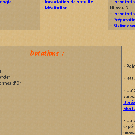
 magie
-
Incantation de bataille
-
Incantati
-
Méditation
Niveau 3
-
Incantati
-
Préparati
-
Sixième se
Dotations :
- Poi
e
rcier
- Rés
onnes d'Or
- L'i
suiva
Dorée
Mortu
- L'i
expér
nivea