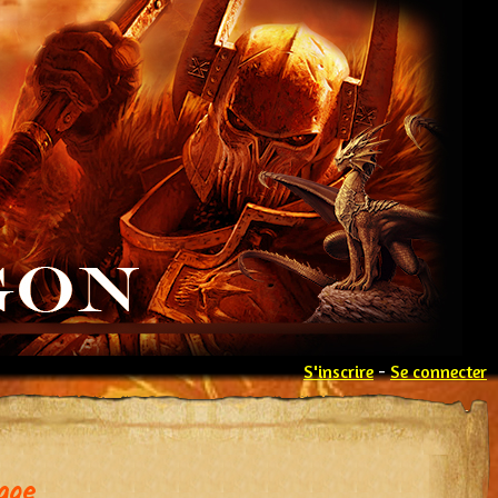
S'inscrire
-
Se connecter
age