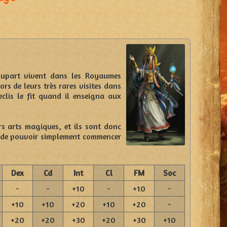
lupart vivent dans les Royaumes
rs de leurs très rares visites dans
clis le fit quand il enseigna aux
s arts magiques, et ils sont donc
t de pouvoir simplement commencer
Dex
Cd
Int
Cl
FM
Soc
-
-
+10
-
+10
-
+10
+10
+20
+10
+20
-
+20
+20
+30
+20
+30
+10