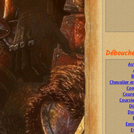
Débouché
As
B
Chevalier e
Con
Coure
Coursi
Di
Do
Emis
E