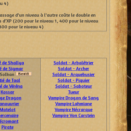
u 4)
passage d'un niveau à l'autre coûte le double en
s d'XP (200 pour le niveau 1, 400 pour le niveau
, 800 pour le niveau 4)
ié de Shallya
Soldat - Arbalétrier
ié de Sigmar
Soldat - Archer
e Solkan
Soldat - Arquebusier
tié de Taal
Soldat - Piquier
ié de Véréna
Soldat - Saboteur
Kossar
Tueur
ge Dragon
Vampire Dragon de Sang
anouvrier
Vampire Lahmiane
Matelot
Vampire Nécrarque
ercenaire
Vampire Von Carstein
écromant
Pirate