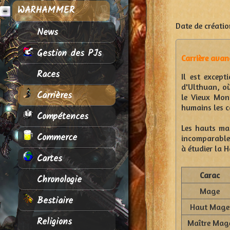
WARHAMMER
Date de créatio
News
Gestion des PJs
Carrière avanc
Races
Il est excep
d'Ulthuan, où
Carrières
le Vieux Mond
humains les c
Compétences
Les hauts ma
Commerce
incomparable
à étudier la 
Cartes
Carac
Chronologie
Mage
Bestiaire
Haut Mage
Religions
Maître Mag