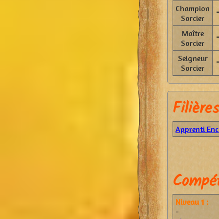
Champion
Sorcier
Maître
Sorcier
Seigneur
Sorcier
Filières
Apprenti Enc
Compét
Niveau 1 :
-