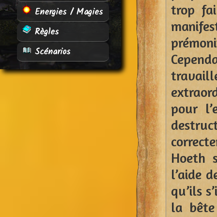
trop fa
Energies / Magies
manif
Règles
prémoni
Scénarios
Cependa
trava
extraor
pour l’
destruc
correct
Hoeth s
l’aide d
qu’ils s
la bête