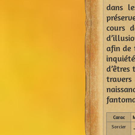
dans le
préserv
cours d
d’illus
afin de
inquiété
d’êtres 
traver
naissa
fantomat
Carac
Sorcier