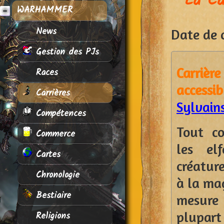
La Ca
WARHAMMER
News
Date de c
Gestion des PJs
Carriè
Races
access
Carrières
Sylvain
Compétences
Tout c
Commerce
les el
Cartes
créature
Chronologie
à la mag
Bestiaire
mesure
plupart
Religions