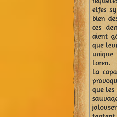
requête
elfes sy
bien d
ces der
aient g
que leu
unique 
Loren.
La capa
provoqu
que les 
sauvages
jalouse
tenten