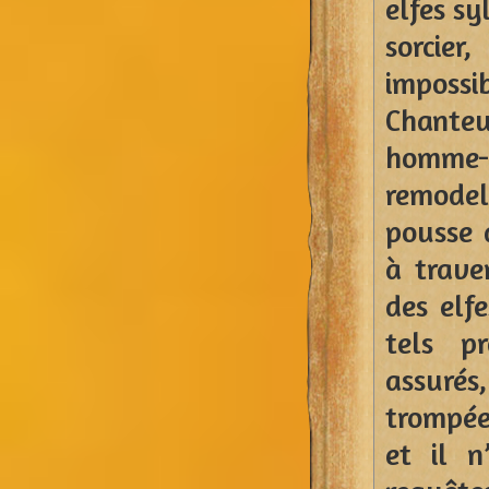
elfes sy
sorcie
impossi
Chanteur
homme
remodel
pousse 
à traver
des elfe
tels p
assurés,
trompée,
et il n