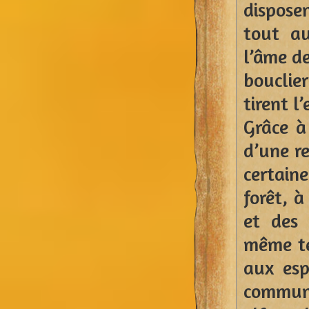
dispose
tout au
l’âme de
bouclie
tirent l
Grâce à 
d’une r
certaine
forêt, à
et des 
même te
aux esp
commun