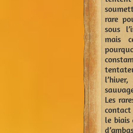
soumett
rare po
sous l’
mais c
pourqu
const
tentat
l’hiver
sauvage
Les rare
contact 
le biais
d’ambas