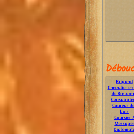
Débouc
Brigand
Chevalier er
de Bretonn
Conspirate
Coureur d
bois
Coursier 
Message
Diplomat