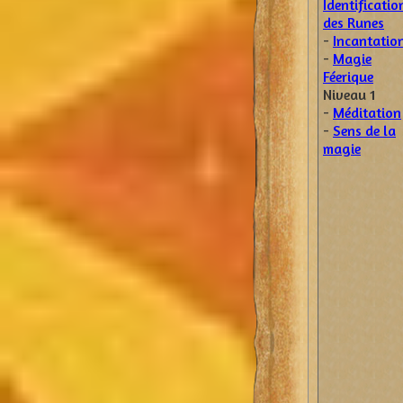
Identificatio
des Runes
-
Incantatio
-
Magie
Féerique
Niveau 1
-
Méditation
-
Sens de la
magie