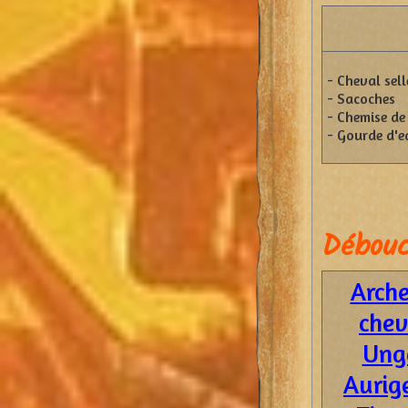
- Cheval sel
- Sacoches
- Chemise de
- Gourde d'e
Débouc
Arche
chev
Ung
Aurig