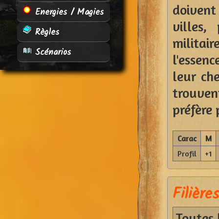
doivent
Energies / Magies
villes
Règles
militair
Scénarios
l'essen
leur ch
trouven
préfère 
Carac
M
Profil
+1
Filières
Toutes 