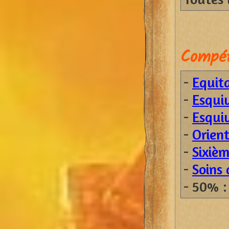
Compét
-
Equit
-
Esqui
-
Esqui
-
Orien
-
Sixièm
-
Soins
- 50% 