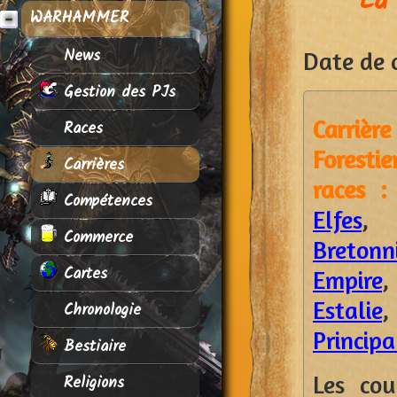
La 
WARHAMMER
News
Date de c
Gestion des PJs
Carriè
Races
Foresti
Carrières
races :
Compétences
Elfes
Commerce
Bretonn
Cartes
Empire
Estalie
Chronologie
Princip
Bestiaire
Les cou
Religions