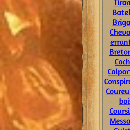
Tira
Batel
Brig
Cheva
erran
Breto
Coch
Colpor
Conspir
Coureu
boi
Coursi
Messa