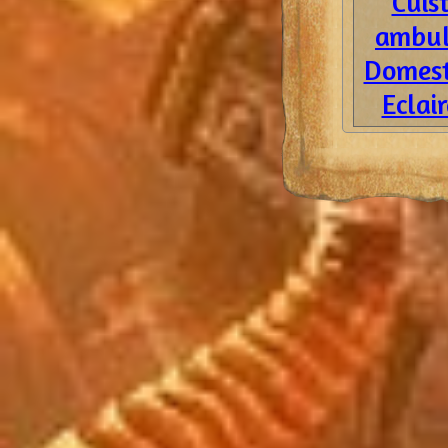
Cuis
ambul
Domest
Eclai