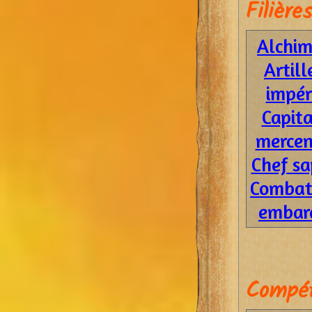
Filières
Alchim
Artill
impér
Capita
mercen
Chef s
Combat
embar
Compét