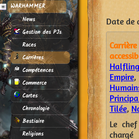
WARHAMMER
News
Date de c
Gestion des PJs
Carrièr
Races
access
Carrières
Halflin
Compétences
Empire
Commerce
Humains
Cartes
Princip
Tilée
,
N
Chronologie
Bestiaire
Le chef 
chargé
Religions