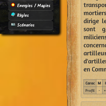
transpor
Energies / Magies
mortiers
Règles
dirige l
Scénarios
sont g
milicie
concern
artill
d'artill
en Com
Carac
M
Profil
-
+