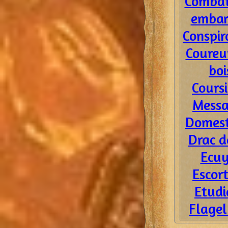
Combat
embar
Conspir
Coureu
boi
Coursi
Messa
Domest
Drac d
Ecuy
Escor
Etudi
Flagel