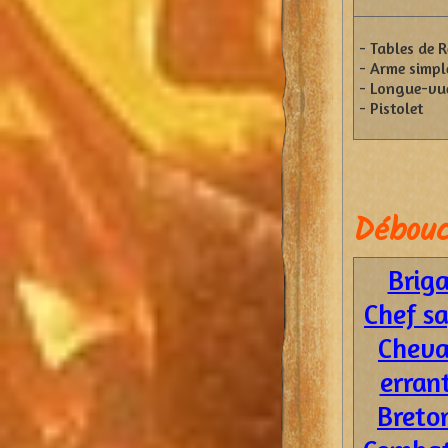
- Tables de R
- Arme simpl
- Longue-vu
- Pistolet
Débouc
Brig
Chef s
Cheva
erran
Breto