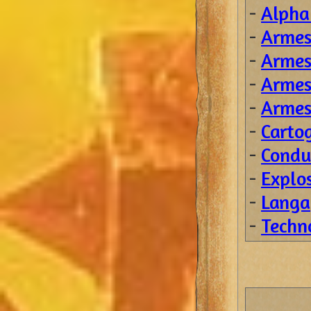
-
Alpha
-
Armes 
-
Armes 
-
Armes 
-
Armes 
-
Carto
-
Condu
-
Explos
-
Langa
-
Techn