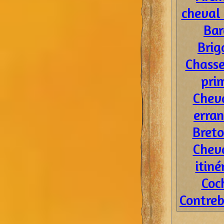
cheval
Bar
Brig
Chasse
pri
Cheva
erran
Breto
Cheva
itiné
Coc
Contreb