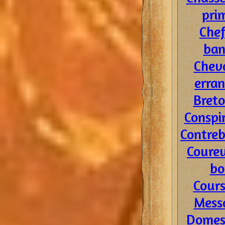
pri
Chef
ban
Cheva
erran
Breto
Conspi
Contreb
Coureu
bo
Cours
Mess
Domes