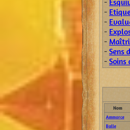
-
Esqui
-
Etiqu
-
Evalu
-
Explos
-
Maîtri
-
Sens d
-
Soins
Nom
Ammorce
Balle