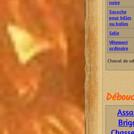
noire
Sacoche
pour billes
ou balles
Selle
Vêtement
ordinaire
Cheval de se
Débouc
Assa
Brig
Chasse