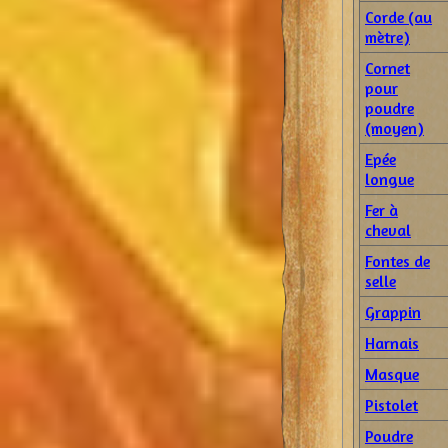
Corde (au
mètre)
Cornet
pour
poudre
(moyen)
Epée
longue
Fer à
cheval
Fontes de
selle
Grappin
Harnais
Masque
Pistolet
Poudre