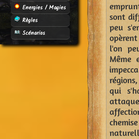
emprunt
Energies / Magies
sont dif
Règles
peu s'e
Scénarios
opèrent 
l'on pe
Même en
impecca
régions,
qui s'h
attaq
affecti
chemi
naturel