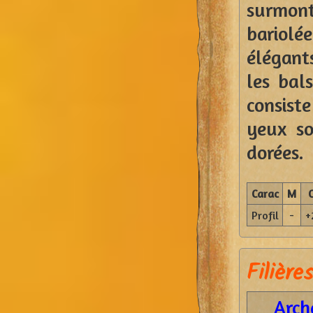
surmon
bariolé
élégants
les ba
consist
yeux so
dorées.
Carac
M
Profil
-
+
Filières
Arch