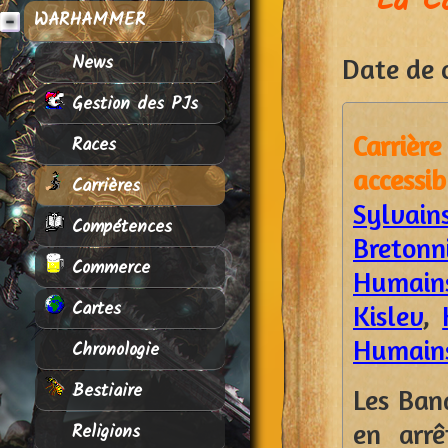
La C
WARHAMMER
News
Date de c
Gestion des PJs
Carriè
Races
accessi
Carrières
Sylvain
Compétences
Bretonn
Commerce
Humains
Cartes
Kislev
,
Humains
Chronologie
Bestiaire
Les Ban
en arrê
Religions