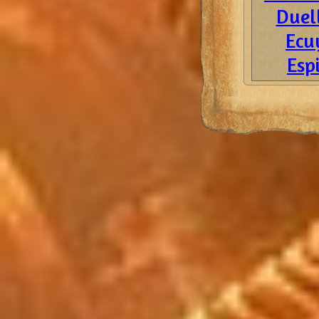
Duell
Ecu
Esp