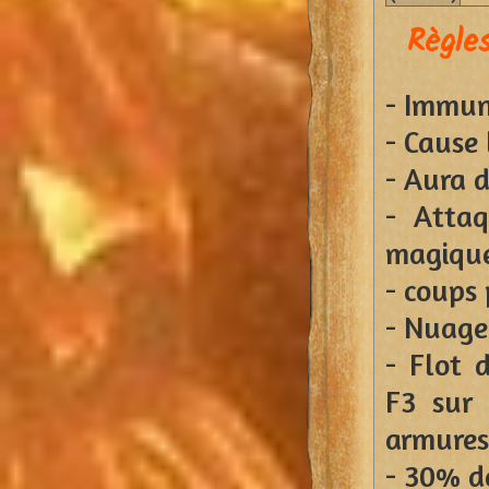
Règles
- Immun
- Cause 
- Aura 
- Atta
magiqu
- coups 
- Nuage
- Flot 
F3 sur 
armures
- 30% d