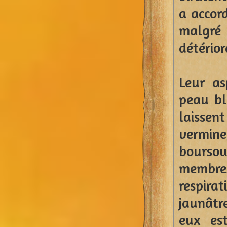
a accord
malgré 
détérior
Leur as
peau bl
laissen
vermine
bourso
membre
respirat
jaunâtr
eux es