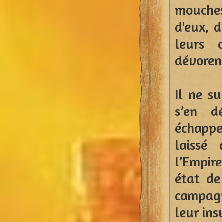
mouches
d'eux, 
leurs 
dévoren
Il ne s
s’en d
échappe
laissé 
l’Empire
état de
campagn
leur ins