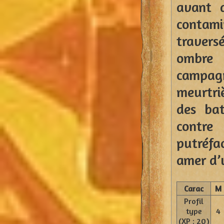
avant 
contam
travers
ombre 
campag
meurtri
des bat
contre
putréfa
amer d’
Carac
M
Profil
type
4
(XP : 20)