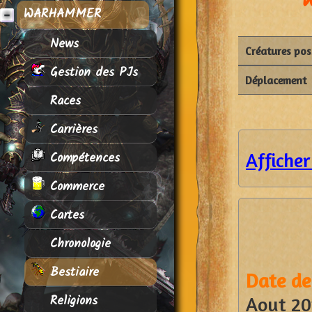
WARHAMMER
News
Créatures po
Gestion des PJs
Déplacement
Races
Carrières
Compétences
Afficher
Commerce
Cartes
Chronologie
Bestiaire
Date de 
Religions
Aout 20