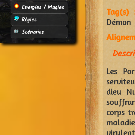
Energies / Magies
Tag(s) 
Règles
Démon
Scénarios
Alignem
Descri
Les Por
servite
dieu N
souffra
corps t
maladi
virulent