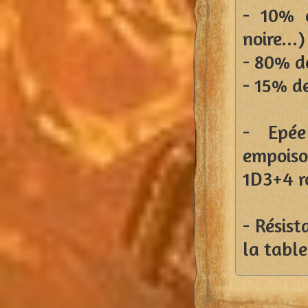
- 10% 
noire...)
- 80% de
- 15% d
- Epé
empoiso
1D3+4 r
- Résist
la table