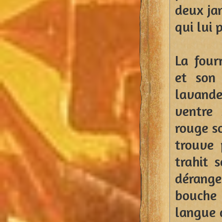
deux ja
qui lui 
La four
et son
lavande
ventre
rouge s
trouve 
trahit 
dérange
bouche
langue d