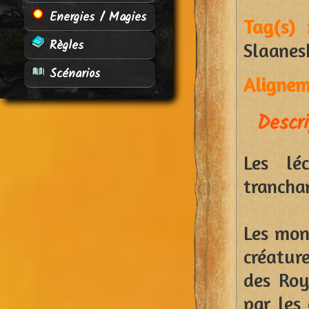
Energies / Magies
Tag(s) 
Règles
Slaanes
Scénarios
Alignem
Descri
Les lé
tranchan
Les mon
créatur
des Roy
par les