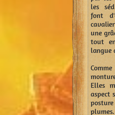
les sé
font d'
cavalier
une grâc
tout e
langue 
Comme t
montur
Elles m
aspect s
posture 
plumes