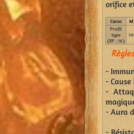
orifice 
Carac
M
Profil
type
10
(XP : 16)
Règles
- Immun
- Cause
- Atta
magiqu
- Aura 
- Résist