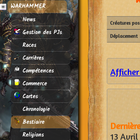
WARHAMMER
News
Créatures po
Gestion des PJs
Déplacement
Races
Carrières
Compétences
Afficher
Commerce
Cartes
Chronologie
Bestiaire
Dernière
Religions
13 Avril