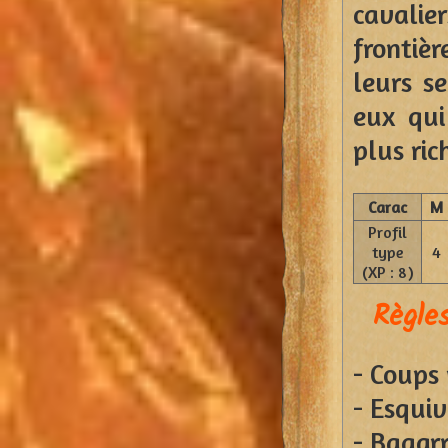
cavalie
frontièr
leurs s
eux qui
plus ric
Carac
M
Profil
type
4
(XP : 8)
Règles
- Coups
- Esqui
- Bagar