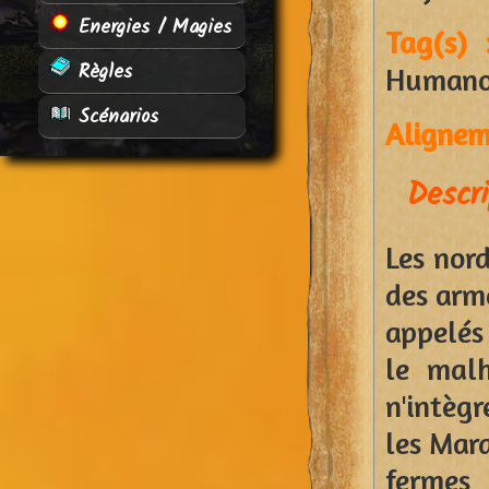
Energies / Magies
Tag(s) 
Règles
Humano
Scénarios
Alignem
Descri
Les nord
des arm
appelés
le malh
n'intèg
les Mara
fermes