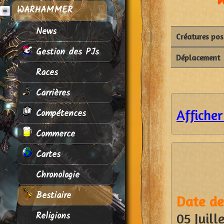
WARHAMMER
News
Créatures po
Gestion des PJs
Déplacement
Races
Carrières
Compétences
Afficher
Commerce
Cartes
Chronologie
Bestiaire
Date de
Religions
05 Juill