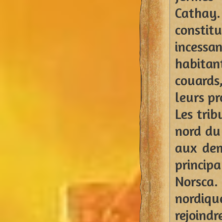
Cathay
constitu
incessan
habitan
couards
leurs pr
Les tri
nord du
aux dem
princip
Norsca.
nordiqu
rejoind