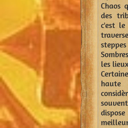
Chaos q
des tr
c'est l
travers
steppes
Sombres
les lieu
Certain
haute 
considèr
souvent
dispose
meilleur