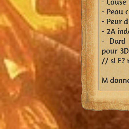
- Cause
- Peau c
- Peur d
- 2A in
- Dard 
pour 3D6
// si E?
M donné