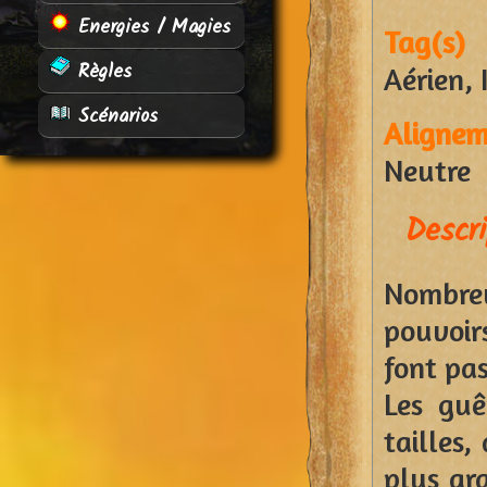
Energies / Magies
Tag(s) 
Règles
Aérien, 
Scénarios
Aligne
Neutre
Descri
Nombre
pouvoir
font pas
Les guê
tailles
plus gra