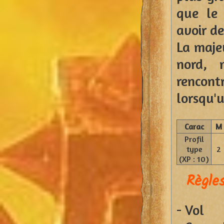
que le 
avoir d
La majeu
nord, 
rencont
lorsqu'u
Carac
M
Profil
type
2
(XP : 10)
Règles
- Vol