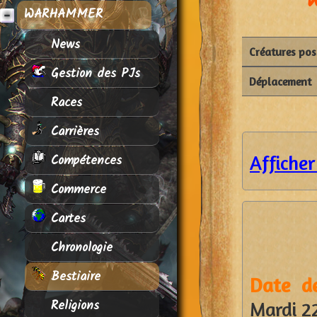
WARHAMMER
News
Créatures po
Gestion des PJs
Déplacement
Races
Carrières
Compétences
Afficher
Commerce
Cartes
Chronologie
Bestiaire
Date de
Religions
Mardi 2