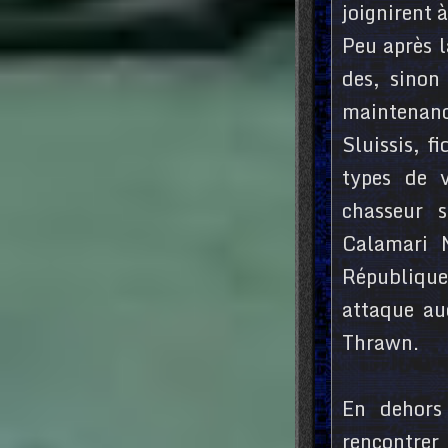
joignirent 
Peu après l
des, sinon
maintenanc
Sluissis, f
types de 
chasseur 
Calamari 
République
attaque au
Thrawn.
En dehors
rencontre