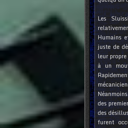
Les Sluis
relativeme
Humains et
juste de d
leur propre
à un mouv
Rapideme
mécanicien
Néanmoins, 
des premier
des désillu
furent occ