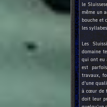
le Sluisses
même un acc
bouche et d
les syllabes
Les Sluis
domaine te
qui ont eu 
est parfo
travaux, fo
d'une quali
à cœur de f
doit leur 
quelqu'un d