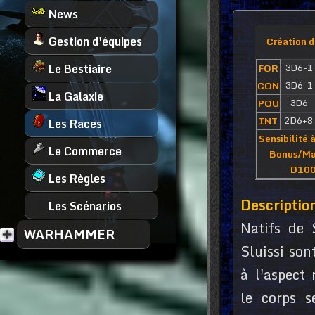
News
Gestion d'équipes
Création d
Le Bestiaire
3D6-1
FOR
3D6-1
CON
La Galaxie
3D6
POU
2D6+8
INT
Les Races
Sensibilité à
Le Commerce
Bonus/Ma
D10
Les Règles
Description
Les Scénarios
Natifs de 
WARHAMMER
Sluissi son
à l'aspect 
le corps s