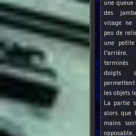
une queue 
des jamb
visage ne
peu de reli
une petite
l'arrière
terminés
doigts a
permettent
les objets l
La partie 
alors que l
mains son
opposable.