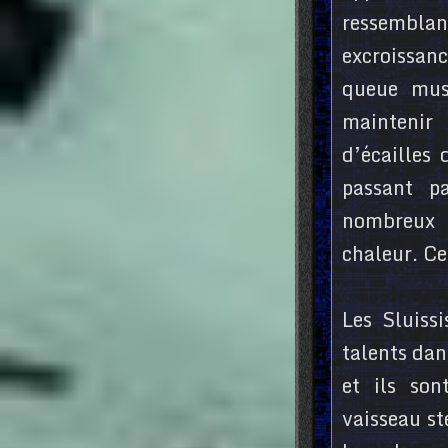
ressemblant
excroissan
queue mus
maintenir
d’écailles
passant p
nombreux re
chaleur. Ce
Les Sluiss
talents dan
et ils son
vaisseau st