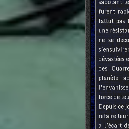
sabotant le
furent rap
fallut pas 
une résista
ne se déco
s’ensuivire
dévastées e
des Quarre
planète a
l’envahiss
force de le
Depuis ce j
refaire leu
à l’écart d