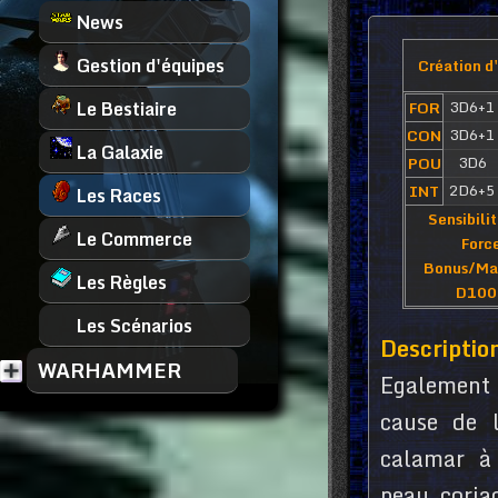
News
Gestion d'équipes
Création d
Le Bestiaire
3D6+1
FOR
3D6+1
CON
La Galaxie
3D6
POU
2D6+5
INT
Les Races
Sensibilit
Le Commerce
Forc
Bonus/Mal
Les Règles
D100
Les Scénarios
Description
WARHAMMER
Egalement 
cause de 
calamar à
peau coria