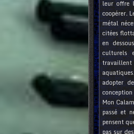
leur offre
coopérer. L
métal néces
citées flot
en dessous
culturels
travaillen
aquatiques
adopter de
conception 
Mon Calamar
passé et n
pensent que
pas sur des