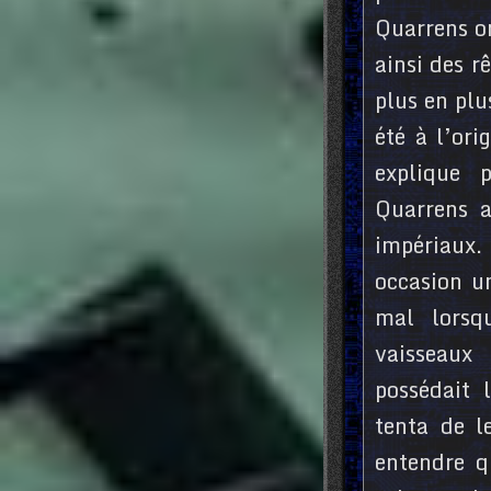
Quarrens on
ainsi des r
plus en plu
été à l’ori
explique 
Quarrens 
impériaux. 
occasion un
mal lorsq
vaisseaux
possédait 
tenta de l
entendre q