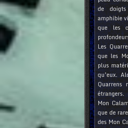
de doigts
amphibie v
que les c
profondeurs
Les Quarr
que les Mo
plus matéri
qu’eux. Al
Quarrens n
étrangers.
Mon Calama
que de rare
des Mon Cal