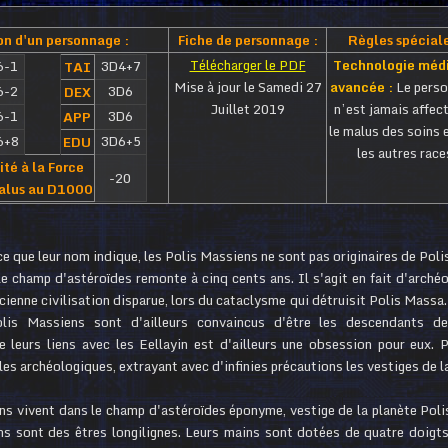
on d'un personnage :
Fiche de personnage :
Règles spéciale
Télécharger le PDF
Technologie méd
6-1
3D4+7
TAI
Mise à jour le Samedi 27
avancée :
Le perso
6-2
3D6
DEX
Juillet 2019
n’est jamais affect
6-1
3D6
APP
le malus des soins 
6+8
3D6+5
EDU
les autres race
ité à la Force
-20
alus au D1000
e que leur nom indique, les Polis Massiens ne sont pas originaires de Poli
e champ d'astéroïdes remonte à cinq cents ans. Il s'agit en fait d'arché
cienne civilisation disparue, lors du cataclysme qui détruisit Polis Massa.
olis Massiens sont d'ailleurs convaincus d'être les descendants de
 leurs liens avec les Eellayin est d'ailleurs une obsession pour eux. Po
es archéologiques, extrayant avec d'infinies précautions les vestiges de la
s vivent dans le champ d'astéroïdes éponyme, vestige de la planète Poli
ns sont des êtres longilignes. Leurs mains sont dotées de quatre doigt