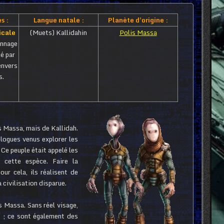
s :
Langue natale :
Planète d'origine :
icale
(Muets) Kallidahin
Polis Massa
nnage
é par
envers
s.
s Massa, mais de Kallidah.
ologues venus explorer les
 Ce peuple était appelé les
 cette espèce. Faire la
ur cela, ils réalisent de
 civilisation disparue.
s Massa. Sans réel visage,
s ; ce sont également des