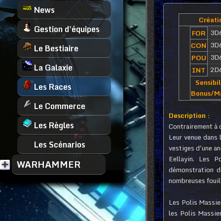
News
Créati
Gestion d'équipes
3D
FOR
3D
CON
Le Bestiaire
3D
POU
La Galaxie
2D
INT
Sensibil
Les Races
Bonus/M
Le Commerce
Description :
Les Règles
Contrairement à c
Leur venue dans l
Les Scénarios
vestiges d'une an
Eellayin. Les P
WARHAMMER
démonstration de
nombreuses fouill
Les Polis Massien
les Polis Massie