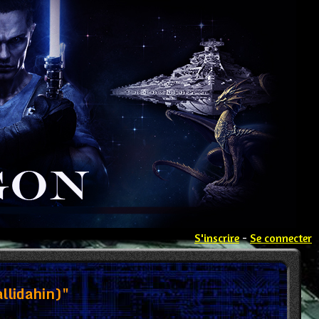
S'inscrire
-
Se connecter
llidahin)"