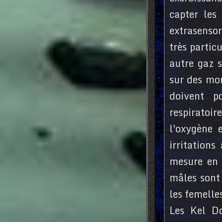
capter les
extrasensor
très partic
autre gaz s
sur des mon
doivent p
respiratoir
l'oxygène 
irritations
mesure en 
mâles sont
les femelle
Les Kel Do