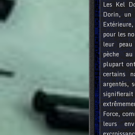
Les Kel Do
Dorin, un
Extérieure,
pour les no
leur peau
pèche au
plupart on
certains n
argentés, s
signifie
extrêmeme
Force, com
leurs en
excroissan