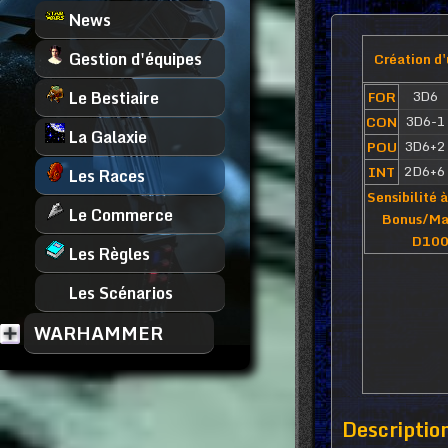
News
Gestion d'équipes
Création d'
Le Bestiaire
3D6
FOR
3D6-1
CON
La Galaxie
3D6+2
POU
2D6+6
INT
Les Races
Sensibilité à
Le Commerce
Bonus/Ma
D10
Les Règles
Les Scénarios
WARHAMMER
Description