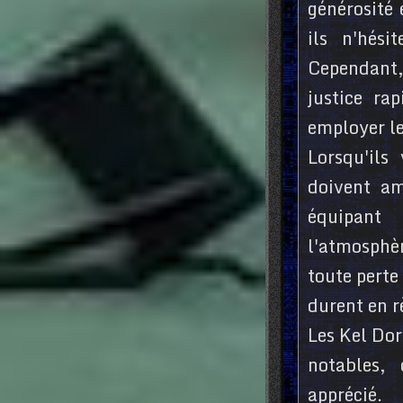
générosité 
ils n'hés
Cependant, 
justice ra
employer le
Lorsqu'ils
doivent am
équipant
l'atmosphèr
toute perte
durent en r
Les Kel Dor
notables,
apprécié.