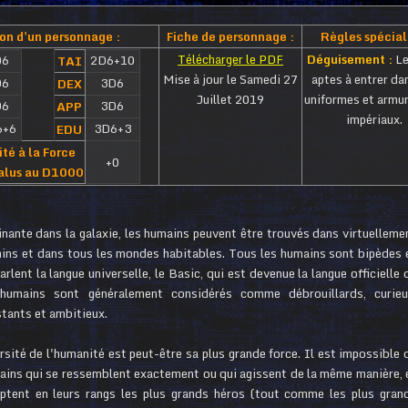
on d'un personnage :
Fiche de personnage :
Règles spécial
Télécharger le PDF
Déguisement :
Le
D6
2D6+10
TAI
Mise à jour le Samedi 27
aptes à entrer da
D6
3D6
DEX
Juillet 2019
uniformes et armu
D6
3D6
APP
impériaux.
6+6
3D6+3
EDU
ité à la Force
+0
lus au D1000
nante dans la galaxie, les humains peuvent être trouvés dans virtuelleme
mins et dans tous les mondes habitables. Tous les humains sont bipèdes 
parlent la langue universelle, le Basic, qui est devenue la langue officielle 
 humains sont généralement considérés comme débrouillards, curieu
stants et ambitieux.
rsité de l'humanité est peut-être sa plus grande force. Il est impossible 
ains qui se ressemblent exactement ou qui agissent de la même manière, 
ptent en leurs rangs les plus grands héros (tout comme les plus gran