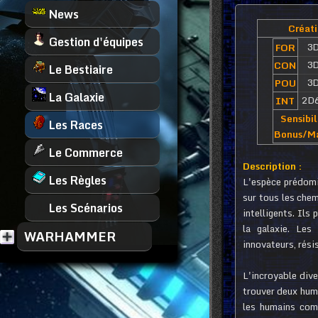
News
Créati
Gestion d'équipes
3
FOR
3
CON
Le Bestiaire
3
POU
La Galaxie
2D
INT
Sensibil
Les Races
Bonus/Ma
Le Commerce
Description :
Les Règles
L'espèce prédomi
sur tous les che
Les Scénarios
intelligents. Ils 
la galaxie. Les
WARHAMMER
innovateurs, rési
L'incroyable dive
trouver deux hum
les humains com