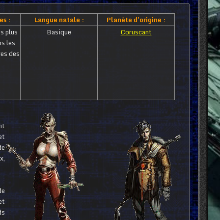
es :
Langue natale :
Planète d'origine :
s plus
Basique
Coruscant
ns les
res des
nt
et
de
x,
de
et
ds