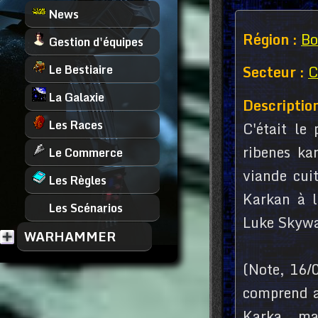
News
Région :
Bo
Gestion d'équipes
Le Bestiaire
Secteur :
C
La Galaxie
Description
Les Races
C'était le
ribenes ka
Le Commerce
viande cui
Les Règles
Karkan à l
Les Scénarios
Luke Skywa
WARHAMMER
(Note, 16/
comprend a
Karka... ma