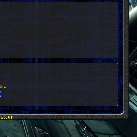
dha
éateur