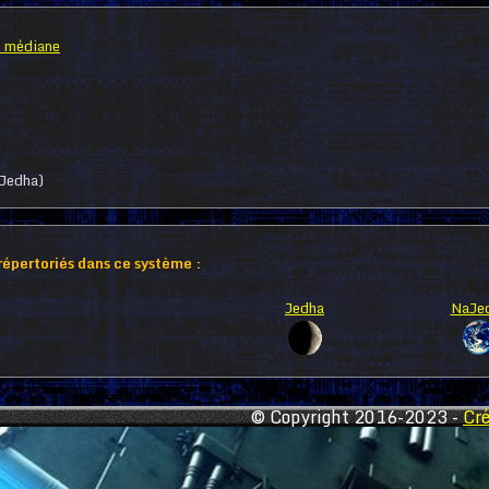
 médiane
 Jedha)
 répertoriés dans ce système :
Jedha
NaJe
© Copyright 2016-2023 -
Cr