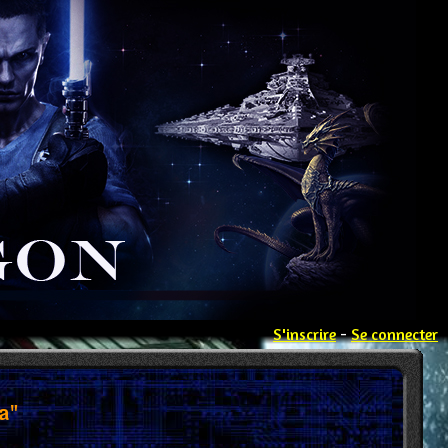
S'inscrire
-
Se connecter
a"