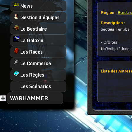
News
Région :
Bordure
Gestion d'équipes
Description :
Le Bestiaire
Secteur Terrabe.
La Galaxie
- Orbites:
NaJedha (1 lune:
Les Races
Le Commerce
Liste des Astres
Les Règles
Les Scénarios
WARHAMMER