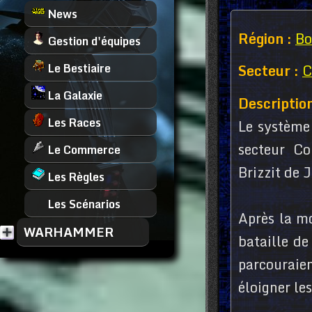
News
Région :
Bo
Gestion d'équipes
Le Bestiaire
Secteur :
C
La Galaxie
Description
Les Races
Le système 
secteur Co
Le Commerce
Brizzit de 
Les Règles
Les Scénarios
Après la mo
WARHAMMER
bataille de
parcouraie
éloigner le