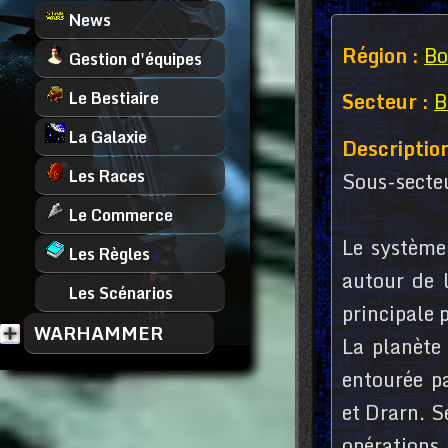
News
Région :
Bo
Gestion d'équipes
Le Bestiaire
Secteur :
B
La Galaxie
Description
Les Races
Sous-secteu
Le Commerce
Le système 
Les Règles
autour de 
Les Scénarios
principale 
WARHAMMER
La planète
entourée p
et Drarn. S
opérations 