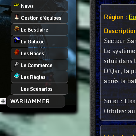
News
Région :
Bo
Gestion d'équipes
Le Bestiaire
Description
Secteur Sa
La Galaxie
Le système
Les Races
situé dans l
Le Commerce
D'Qar, la p
Les Règles
après la ba
Les Scénarios
Soleil: Ile
WARHAMMER
Orbites: a