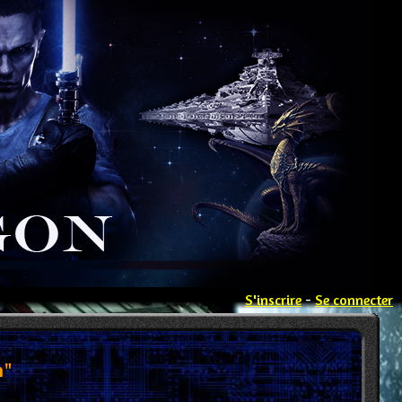
S'inscrire
-
Se connecter
n"