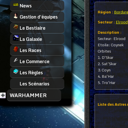
News
Région :
Bordure
Gestion d'équipes
Secteur :
Elrood
Le Bestiaire
Description :
Secteur: Elrood
La Galaxie
Etoile: Coynek
Les Races
Orbites
1. D'Skar
Le Commerce
2. Sat'Skar
3. Coyn
Les Règles
4. Ba'Har
5. Tro'Har
Les Scénarios
WARHAMMER
Liste des Astres