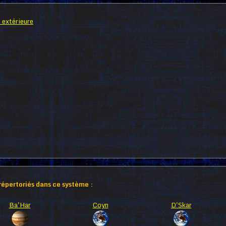
 extérieure
 répertoriés dans ce système :
Ba'Har
Coyn
D'Skar