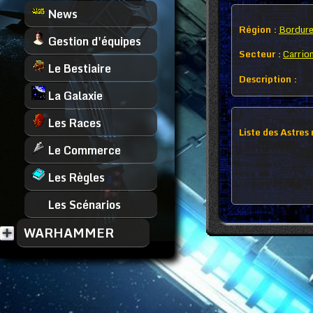
News
Région :
Bordure
Gestion d'équipes
Secteur :
Carrio
Le Bestiaire
Description :
La Galaxie
Les Races
Liste des Astres
Le Commerce
Les Règles
Les Scénarios
WARHAMMER