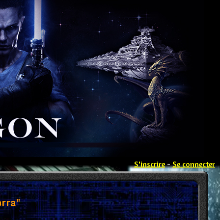
S'inscrire
-
Se connecter
rra"