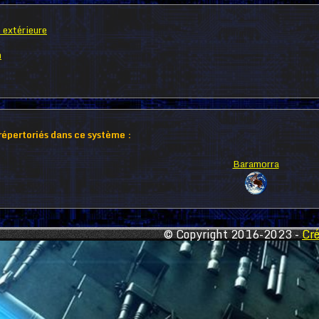
 extérieure
n
 répertoriés dans ce système :
Baramorra
© Copyright 2016-2023 -
Cr