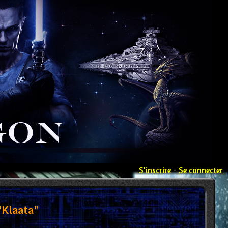
S'inscrire
-
Se connecter
Klaata"