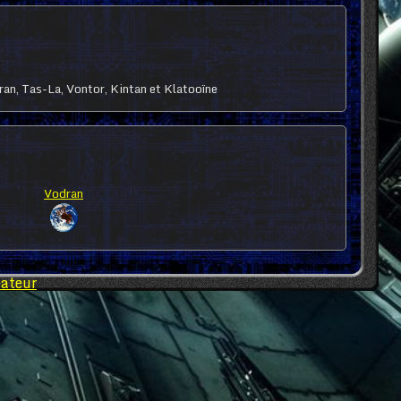
ran, Tas-La, Vontor, Kintan et Klatooïne
Vodran
éateur