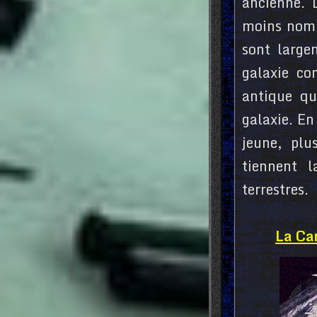
ancienne. 
moins nomb
sont largem
galaxie co
antique qu
galaxie. En
jeune, pl
tiennent 
terrestres.
La Car