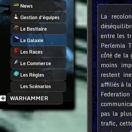
News
La recolon
Gestion d'équipes
déséquilibr
Le Bestiaire
entre les t
La Galaxie
Perlemia T
Les Races
côté de la
Le Commerce
moins imp
restent in
Les Règles
affiliés à 
Les Scénarios
Federatio
WARHAMMER
communicat
pas la plu
trafic, cet