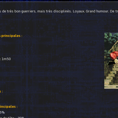
 de très bon guerriers, mais très disciplinés. Loyaux. Grand humour. De t
 principales :
:
1m50
 :
ncipales :
55%
p de tête : 30%