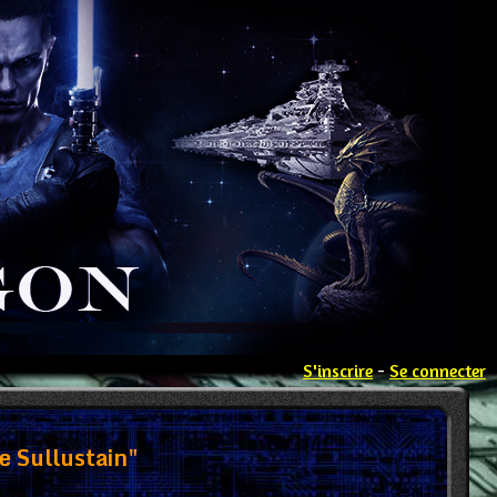
S'inscrire
-
Se connecter
 Sullustain"