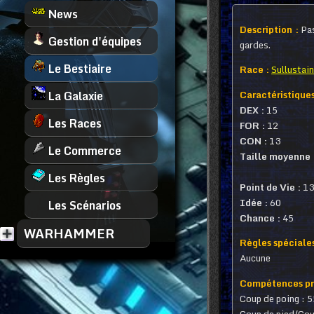
News
Description :
Pas
Gestion d'équipes
gardes.
Le Bestiaire
Race :
Sullustain
Caractéristiques
La Galaxie
DEX :
15
Les Races
FOR :
12
CON :
13
Le Commerce
Taille moyenne 
Les Règles
Point de Vie :
13
Idée :
60
Les Scénarios
Chance :
45
WARHAMMER
Règles spéciales
Aucune
Compétences pri
Coup de poing : 
Coup de pied/Cou