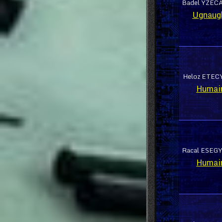
Badel YZECA
Ugnaug
Heloz ETECY
Humai
Racal ESEGY
Humai