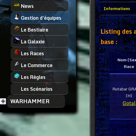
News
Informations
Gestion d'équipes
Le Bestiaire
Listing des
base :
La Galaxie
Les Races
Nom (Se
Le Commerce
Race
Les Règles
Les Scénarios
Rutabar G
(H)
WARHAMMER
Gotal