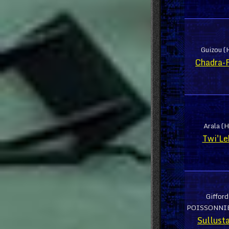
Guizou (
Chadra-
Arala (H
Twi'Le
Gifford
POISSONNIE
Sullust