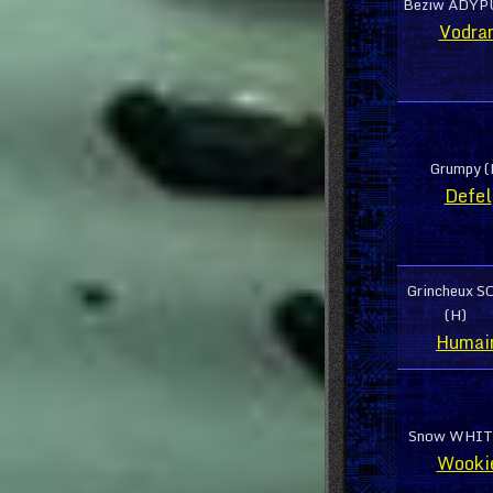
Beziw ADYPU
Vodra
Grumpy (
Defel
Grincheux S
(H)
Humai
Snow WHIT
Wooki