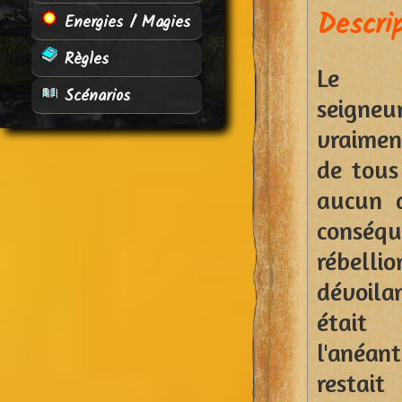
Descri
Energies / Magies
Règles
Le pr
Scénarios
seign
vraime
de tous
aucun d
conséq
rébellio
dévoila
était
l'anéant
restait