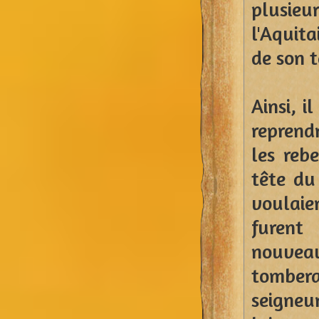
plusie
l'Aquit
de son t
Ainsi, i
reprend
les rebe
tête du
voulaie
furent
nouvea
tomber
seigneur