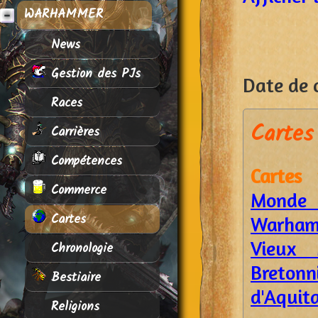
WARHAMMER
News
Gestion des PJs
Date de c
Races
Cartes 
Carrières
Compétences
Cartes 
Commerce
Mon
Cartes
Warha
Vieux 
Chronologie
Bretonn
Bestiaire
d'Aquit
Religions