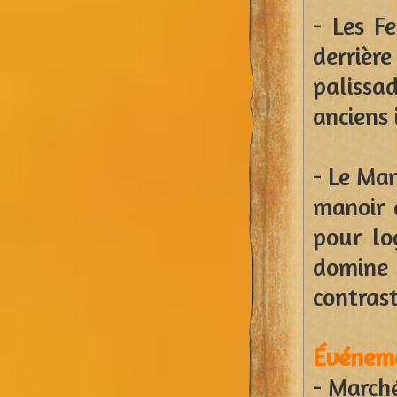
- Les Fe
derrièr
palissad
anciens 
- Le Ma
manoir 
pour lo
domine 
contrast
Événemen
- March