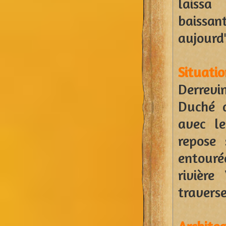
laissa
baissan
aujourd'
Situati
Derrevin
Duché d
avec le
repose 
entouré
rivière
traverse