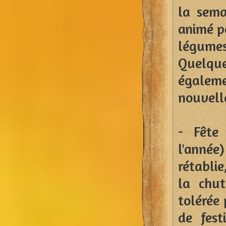
la sema
animé p
légume
Quelque
égaleme
nouvell
- Fête
l'année)
rétablie
la chut
tolérée 
de fest