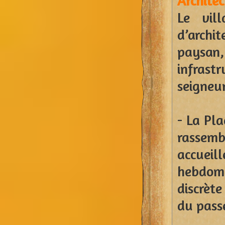
Architec
Le vil
d’archi
paysan, 
infrastr
seigneur
- La Pl
rassem
accue
hebdom
discrète
du passé