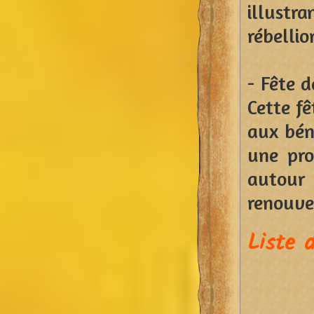
illustr
rébellio
- Fête d
Cette f
aux béné
une pro
autour
renouvea
Liste 