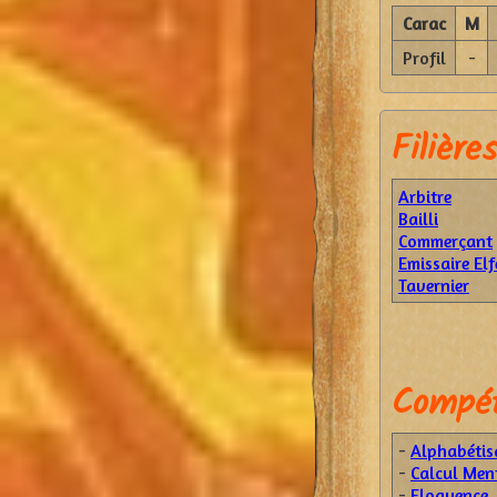
Carac
M
Profil
-
Filières
Arbitre
Bailli
Commerçant
Emissaire Elf
Tavernier
Compét
-
Alphabétis
-
Calcul Men
-
Eloquence