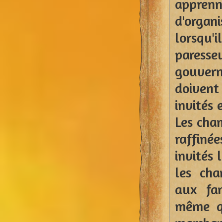
apprenn
d'organ
lorsqu'
paress
gouver
doiven
invités 
Les cha
raffiné
invités 
les cha
aux fa
même q