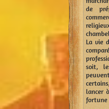
marchan
de pré
commerc
religie
chambell
La vie 
compar
professi
soit, l
peuvent
certains
lancer à
fortune 