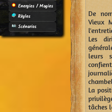
Energies / Magies
De nom
Règles
Vieux 
Scénarios
l'entre
Les di
général
leurs 
confie
journal
chambel
La posi
privilè
tâches l