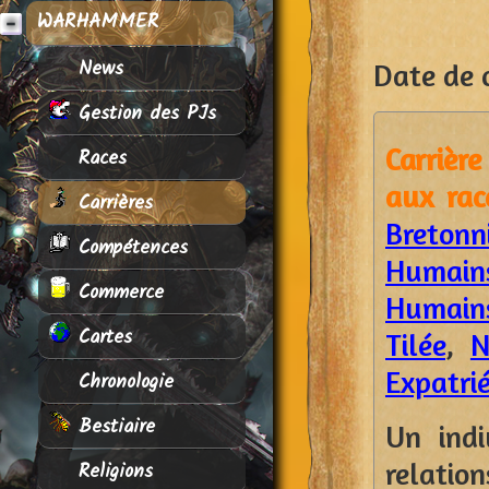
WARHAMMER
News
Date de c
Gestion des PJs
Carrière
Races
aux rac
Carrières
Bretonn
Compétences
Humains
Commerce
Humains
Cartes
Tilée
,
N
Expatri
Chronologie
Bestiaire
Un indi
relation
Religions