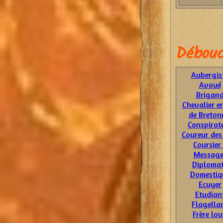
Débouc
Aubergis
Avoué
Brigan
Chevalier e
de Breton
Conspirat
Coureur des
Coursier
Message
Diploma
Domestiq
Ecuyer
Etudian
Flagella
Frère lo