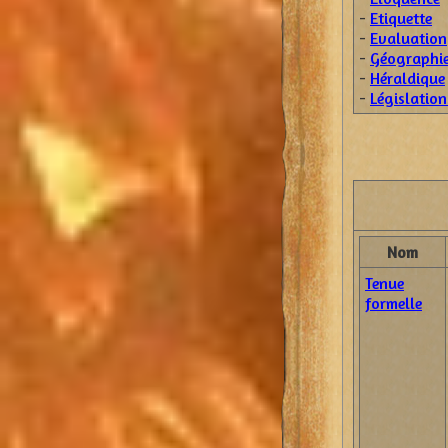
-
Etiquette
-
Evaluation
-
Géographi
-
Héraldique
-
Législation
Nom
Tenue
formelle