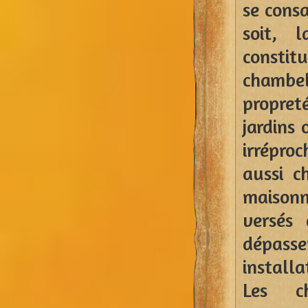
se consa
soit, 
consti
chambel
propre
jardins 
irrépro
aussi c
maisonn
versés
dépasse
installa
Les c