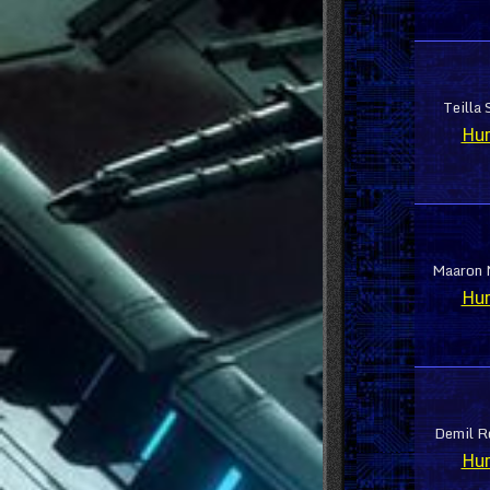
Teilla 
Hu
Maaron M
Hu
Demil R
Hu