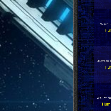
Werdi 
Hu
Alexash 
Hu
Wallet Na
Hum