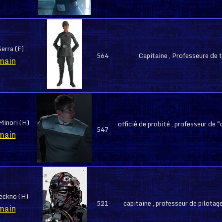
Serra (F)
564
Capitaine , Professeure de 
main
inori (H)
officié de probité , professeur de 
547
main
eckno (H)
521
capitaine , professeur de pilota
main