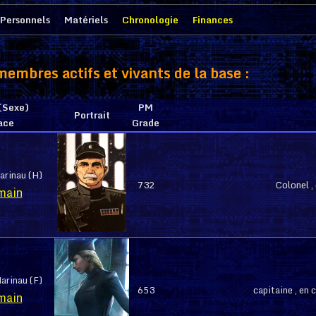
Personnels
Matériels
Chronologie
Finances
membres actifs et vivants de la base :
(Sexe)
PM
Portrait
ace
Grade
arinau (H)
732
Colonel ,
main
arinau (F)
653
capitaine , en
main