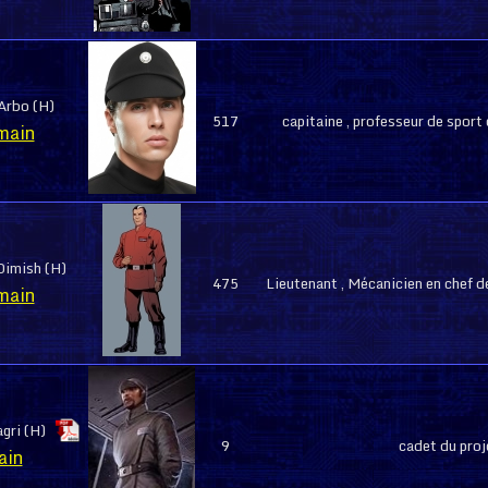
Arbo (H)
517
capitaine , professeur de sport
main
Dimish (H)
475
Lieutenant , Mécanicien en chef d
main
gri (H)
9
cadet du pro
ain