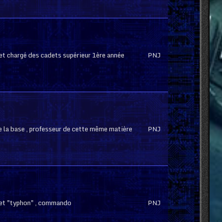
 et chargé des cadets supérieur 1ère année
PNJ
e la base , professeur de cette même matière
PNJ
jet "typhon" , commando
PNJ