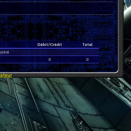
Débit/Crédit
Total
istré
0
0
éateur